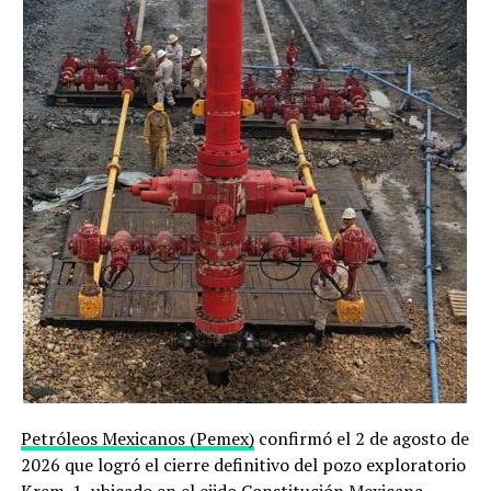
rápidamente, los años sin hielo sólo serían ocasionales.
Con mayores emisiones, no habrá hielo en septiembre en
la mayoría de los años.
Actualmente, el Polo norte está formado por hielo
marino durante todo el año. Cada verano, la zona helada
disminuye y en invierno vuelve a crecer. Sin embargo, el
área general del Océano Ártico se ha reducido
drásticamente en las últimas décadas, en todas las
épocas del año. Esto afecta gravemente al ecosistema y
al clima polar. La capa helada es el hábitat de osos
polares y focas. También la biología marina incluye
pequeños camarones, crustáceos, y algunos ejemplares
de bacalao ártico. Además, el hielo mantiene el Ártico
fresco al reflejar la luz solar.
Petróleos Mexicanos (Pemex)
confirmó el 2 de agosto de
2026 que logró el cierre definitivo del pozo exploratorio