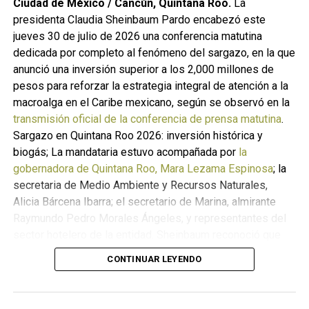
caliente entre los ejidos Río Playas y El Remolino. La
Ciudad de México / Cancún, Quintana Roo.
La
empresa añadió que ya entregó al municipio de Las
presidenta Claudia Sheinbaum Pardo encabezó este
Choapas mil toneladas de concreto, una unidad de
jueves 30 de julio de 2026 una conferencia matutina
desazolve tipo Vactor, una pipa de 10 mil litros y
dedicada por completo al fenómeno del sargazo, en la que
combustible para labores locales.
anunció una inversión superior a los 2,000 millones de
pesos para reforzar la estrategia integral de atención a la
Cronología del incidente en Las
macroalga en el Caribe mexicano, según se observó en la
transmisión oficial de la conferencia de prensa matutina
.
Choapas, Veracruz
Sargazo en Quintana Roo 2026: inversión histórica y
biogás; La mandataria estuvo acompañada por
la
El origen de la contingencia se remonta al 5 de marzo de
gobernadora de Quintana Roo, Mara Lezama Espinosa
; la
2026, cuando
el pozo Krem-1
—parte de un programa
secretaria de Medio Ambiente y Recursos Naturales,
exploratorio de hidrocarburos de
Pemex
en el sur de
Alicia Bárcena Ibarra; el secretario de Marina, almirante
Veracruz— alcanzaba alrededor de 3,336 metros de
Raymundo Pedro Morales Ángeles, y representantes del
profundidad durante labores de perforación. En ese
sector hotelero de la entidad. Sheinbaum reconoció que
punto se presentó un flujo inesperado de gas que, según
2026 ha sido “un año realmente difícil, atípico” en materia
la secuencia técnica descrita por Pemex, se intentó
CONTINUAR LEYENDO
de arribo de sargazo y adelantó que el gobierno federal
derivar hacia un sistema de quemador de seguridad; sin
pondrá en marcha dos etapas de inversión para interceptar
embargo, una fuga en conexiones superficiales terminó
la macroalga en el mar antes de que llegue a las playas.