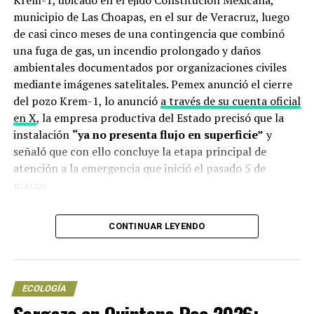
Krem-1, ubicado en el ejido Constitución Mexicana,
municipio de Las Choapas, en el sur de Veracruz, luego
de casi cinco meses de una contingencia que combinó
una fuga de gas, un incendio prolongado y daños
ambientales documentados por organizaciones civiles
mediante imágenes satelitales. Pemex anunció el cierre
NOTICIAS RELACIONADAS
del pozo Krem-1, lo anunció
a través de su cuenta oficial
UP NEXT
en X
, la empresa productiva del Estado precisó que la
Desastre ambiental en Norilsk, Rusia; derraman cerca
instalación
“ya no presenta flujo en superficie”
y
de 21 mil toneladas de diesel
señaló que con ello concluye la etapa principal de
atención a la emergencia que inició el pasado 5 de
DON'T MISS
Celebra SLS Cancún Día de la Madre Tierra con ecocidio
marzo.
Qué anunció Pemex sobre el cierre
CONTINUAR LEYENDO
del pozo Krem-1
En su
tarjeta informativa oficial
, Pemex detalló que el
ECOLOGÍA
cierre se logró gracias al despliegue de equipos técnicos
especializados que instalaron un nuevo sistema de