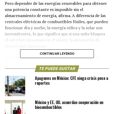
Pero depender de las energías renovables para obtener
una potencia constante es imposible sin el
almacenamiento de energía, afirma. A diferencia de las
centrales eléctricas de combustibles fósiles, que pueden
funcionar día y noche, la energía eólica y la solar son
intermitentes, lo que significa que si una nube bloquea
el sol o hay una pausa en el viento, la generación de
electricidad disminuye.
CONTINUAR LEYENDO
Para competir con los combustibles fósiles, hay que
“hacer que las renovables sean predecibles”, dice Piconi,
TE PUEDE GUSTAR
lo que significa almacenar el exceso de energía y poder
desplegarla cuando sea necesario.
Apagones en México: CFE niega crisis pese a
reportes
Una solución a este problema son las baterías de iones
de litio, que ya están conectadas a las redes eléctricas de
todo el mundo. Pueden cargarse con la electricidad
México y EE. UU. acuerdan cooperación en
generada a partir de la energía eólica y solar y liberar
biocombustibles
esa energía a demanda.