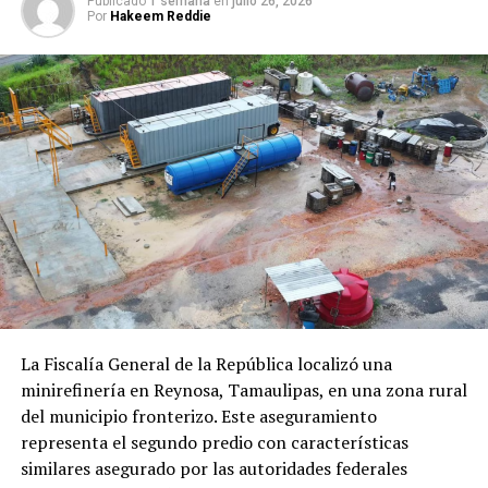
Publicado
1 semana
en
julio 26, 2026
Por
Hakeem Reddie
UP NEXT
La gravedad podría resolver el principal problema de la
energía renovable
DON'T MISS
Hacia dictaminación de Reforma Eléctrica: M.
Rodríguez
La Fiscalía General de la República localizó una
minirefinería en Reynosa, Tamaulipas, en una zona rural
del municipio fronterizo. Este aseguramiento
representa el segundo predio con características
similares asegurado por las autoridades federales