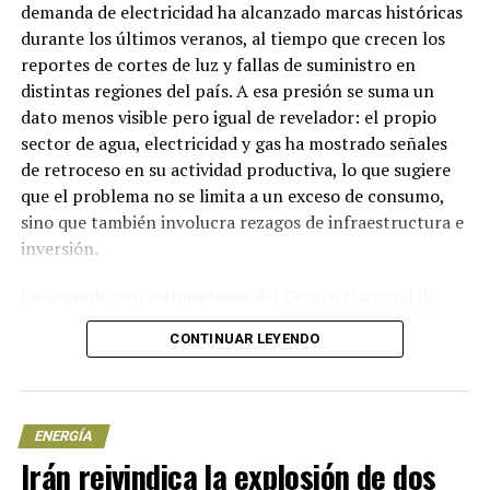
demanda de electricidad ha alcanzado marcas históricas
el pago de impuestos correspondientes. Este esquema
durante los últimos veranos, al tiempo que crecen los
opera con la presunta complicidad de autoridades
reportes de cortes de luz y fallas de suministro en
aduaneras que facilitan el paso de mercancía con
distintas regiones del país. A esa presión se suma un
documentación engañosa en diversos puntos de
dato menos visible pero igual de revelador: el propio
Tamaulipas.
sector de agua, electricidad y gas ha mostrado señales
de retroceso en su actividad productiva, lo que sugiere
La titular de la FGR, Ernestina Godoy, ha señalado que el
que el problema no se limita a un exceso de consumo,
combustible ilegal que ingresa desde Estados Unidos a
sino que también involucra rezagos de infraestructura e
través de la frontera de Tamaulipas tiene como destino
inversión.
principal los estados de Coahuila, Durango y Zacatecas.
Esta ruta comercial ilegal ha sido detectada en diversas
De acuerdo con estimaciones del
Centro Nacional de
investigaciones.
Control de Energía (CENACE)
y distintos reportes del
CONTINUAR LEYENDO
sector, México superó los 50 mil megawatts (MW) de
El caso de la minirefinería en Reynosa se suma a un
demanda máxima en los veranos de 2023 y 2024, y las
expediente más amplio que incluye al exgobernador de
proyecciones para 2026 apuntan a un pico que podría
Baja California, Ernesto ‘N’, señalado por su presunta
ubicarse entre 54 mil y 55.6 mil MW. En paralelo, cifras
participación en el huachicol fiscal. Sin embargo, las
ENERGÍA
compiladas para el país indican que el consumo
autoridades no han confirmado si existe un vínculo
Irán reivindica la explosión de dos
eléctrico total pasó de 324,662 gigawatts hora (GWh) en
directo entre este nuevo aseguramiento y la red que