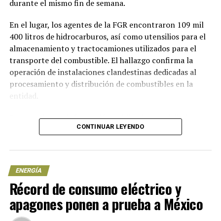
durante el mismo fin de semana.
En el lugar, los agentes de la FGR encontraron 109 mil
400 litros de hidrocarburos, así como utensilios para el
almacenamiento y tractocamiones utilizados para el
transporte del combustible. El hallazgo confirma la
operación de instalaciones clandestinas dedicadas al
procesamiento y distribución de combustibles en la
entidad.
De acuerdo con información publicada por el diario
CONTINUAR LEYENDO
Reforma, en el predio asegurado se localizaron tres
tanques de almacenamiento de gran capacidad. Estos
recipientes son similares a los utilizados en
instalaciones de refinación autorizadas, aunque las
ENERGÍA
autoridades no revelaron la capacidad exacta de cada
Récord de consumo eléctrico y
uno de ellos.
apagones ponen a prueba a México
La FGR no confirmó la detención de ninguna persona