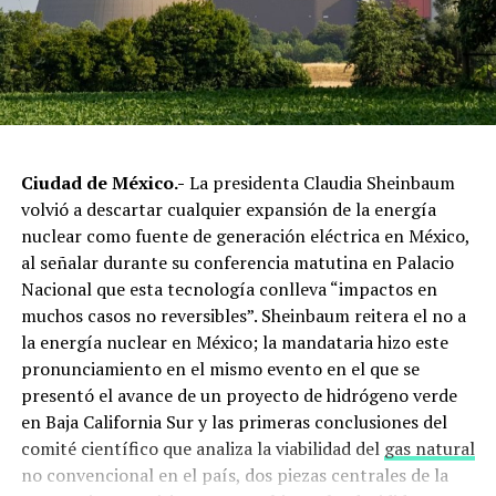
estrategia de transición para promover el uso de
tecnologías y combustibles más limpios.
Manuel Rodríguez mencionó, que como parte de esta
actualización, se establecieron dos escenarios: uno a
2035 y otro a 2050, diseñando una ruta para que México
cuente con un sector energético basado en tecnologías
Ciudad de México.-
La presidenta Claudia Sheinbaum
limpias que promueva la productividad, el desarrollo
volvió a descartar cualquier expansión de la energía
sustentable y la equidad social.
nuclear como fuente de generación eléctrica en México,
Expuso que a través del Programa de Desarrollo del
al señalar durante su conferencia matutina en Palacio
Sistema Eléctrico Nacional (Prodesen) se proyecta que
Nacional que esta tecnología conlleva “impactos en
la participación de las energías limpias en la generación
muchos casos no reversibles”. Sheinbaum reitera el no a
de electricidad se incrementara gradualmente hasta
la energía nuclear en México; la mandataria hizo este
representar el 39.9 por ciento del total nacional, de
pronunciamiento en el mismo evento en el que se
aquí al año 2033.
presentó el avance de un proyecto de hidrógeno verde
en Baja California Sur y las primeras conclusiones del
comité científico que analiza la viabilidad del
gas natural
no convencional en el país, dos piezas centrales de la