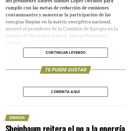
del presidente Andrés Manuel López Obrador para
cumplir con las metas de reducción de emisiones
contaminantes y aumentar la participación de las
energías limpias en la matriz energética nacional,
aseveró el presidente de la Comisión de Energía en la
Cámara de Diputados federal, Manuel Rodríguez
González.
CONTINUAR LEYENDO
Al participar vía virtual en el Energy Day, que organiza
la Cámara de Comercio Británica en México, el diputado
federal por Tabasco rechazó que la apuesta por los
TE PUEDE GUSTAR
hidrocarburos contamine el compromiso climático de
México e indicó que, aunque el camino aún es largo, en
nuestro país la electricidad producida a través de
COMENTA AQUÍ
fuentes eólica, solar y geotérmica asciende en la
actualidad a 11.6 por ciento.
Expuso que aunque las fuentes renovables ocupan un
ENERGÍA
tema central en la lucha contra el cambio climático, es
Sheinbaum reitera el no a la energía