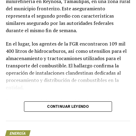
fue para otro país latinoamericano; Brasil.
minirefinería en Reynosa, Tamaulipas, en una zona rural
del municipio fronterizo. Este aseguramiento
Sin embargo, la inversión en renovables en mercados
representa el segundo predio con características
emergentes ha menguado debido a la crisis sanitaria;
similares asegurado por las autoridades federales
por lo que el proceso de descarbonización podría
durante el mismo fin de semana.
experimentar un freno en los siguientes años, señala el
reporte.
En el lugar, los agentes de la FGR encontraron 109 mil
400 litros de hidrocarburos, así como utensilios para el
En tanto, en 2019 la energía solar se convirtió en la
almacenamiento y tractocamiones utilizados para el
tecnología favorita en un tercio de las naciones del
transporte del combustible. El hallazgo confirma la
mundo; debido a su bajo costo.
operación de instalaciones clandestinas dedicadas al
procesamiento y distribución de combustibles en la
Con información de Energía Hoy
entidad.
De acuerdo con información publicada por el diario
NOTICIAS RELACIONADAS
CONTINUAR LEYENDO
Reforma, en el predio asegurado se localizaron tres
UP NEXT
Deuda de Pemex y CFE creció ocho veces en 2020
tanques de almacenamiento de gran capacidad. Estos
recipientes son similares a los utilizados en
DON'T MISS
instalaciones de refinación autorizadas, aunque las
Piden a CFE modernizarse con energía eólica
ENERGÍA