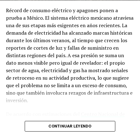
su ubicación fronteriza con Estados Unidos.
Récord de consumo eléctrico y apagones ponen a
prueba a México. El sistema eléctrico mexicano atraviesa
El huachicol fiscal, como se ha documentado, consiste
una de sus etapas más exigentes en años recientes. La
en ingresar grandes volúmenes de gasolina o diésel sin
demanda de electricidad ha alcanzado marcas históricas
el pago de impuestos correspondientes. Este esquema
durante los últimos veranos, al tiempo que crecen los
opera con la presunta complicidad de autoridades
reportes de cortes de luz y fallas de suministro en
aduaneras que facilitan el paso de mercancía con
distintas regiones del país. A esa presión se suma un
documentación engañosa en diversos puntos de
dato menos visible pero igual de revelador: el propio
Tamaulipas.
sector de agua, electricidad y gas ha mostrado señales
de retroceso en su actividad productiva, lo que sugiere
La titular de la FGR, Ernestina Godoy, ha señalado que el
que el problema no se limita a un exceso de consumo,
combustible ilegal que ingresa desde Estados Unidos a
sino que también involucra rezagos de infraestructura e
través de la frontera de Tamaulipas tiene como destino
inversión.
principal los estados de Coahuila, Durango y Zacatecas.
Esta ruta comercial ilegal ha sido detectada en diversas
De acuerdo con estimaciones del
Centro Nacional de
investigaciones.
Control de Energía (CENACE)
y distintos reportes del
CONTINUAR LEYENDO
sector, México superó los 50 mil megawatts (MW) de
El caso de la minirefinería en Reynosa se suma a un
demanda máxima en los veranos de 2023 y 2024, y las
expediente más amplio que incluye al exgobernador de