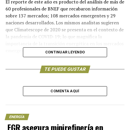
El reporte de este año es producto del análisis de más de
60 profesionales de BNEF que recabaron información
sobre 137 mercados; 108 mercados emergentes y 29
naciones desarrollados. Los mismos analistas sugieren
que Climatescope de 2020 se presenta en el contexto de
la pandemia de COVID-19; lo que magnifica la
importancia de la transición energética en los mercados
emergentes hoy más que nunca.
CONTINUAR LEYENDO
La estrepitosa caída de México se arrastra desde 2017,
TE PUEDE GUSTAR
año en que ostentó la cuarta posición; lo que se traduce
en la pérdida de 48 lugares dentro de este ranking en un
lapso de tres años. Y si se anexan los 29 países
desarrollados, entonces México tendría el lugar 77
COMENTA AQUÍ
dentro de este listado en 2020.
Asimismo, Climatescope señala que México fue un
destino líder para el desarrollo de la energía renovable,
ENERGÍA
FGR asegura minirefinería en
previa a la presente administración; derivado de la