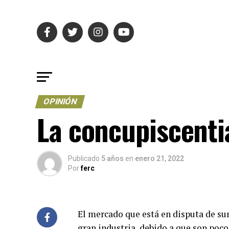
OPINIÓN
La concupiscenti
Publicado
5 años
en
enero 21, 2022
Por
ferc
El mercado que está en disputa de sum
gran industria, debido a que son poco