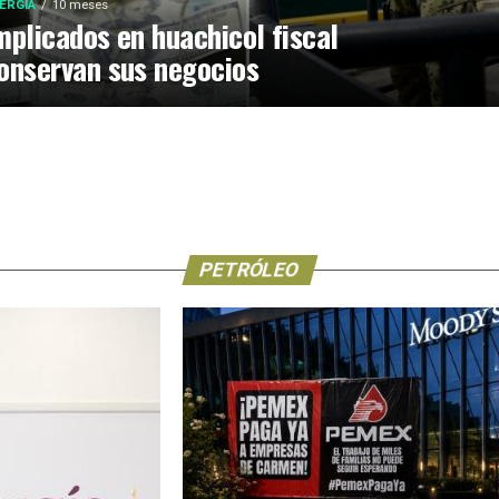
ERGÍA
10 meses
mplicados en huachicol fiscal
onservan sus negocios
PETRÓLEO