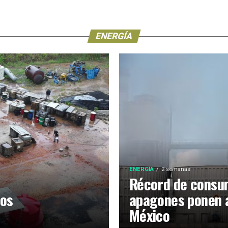
ENERGÍA
ENERGÍA
2 semanas
Récord de consum
ros
apagones ponen 
México