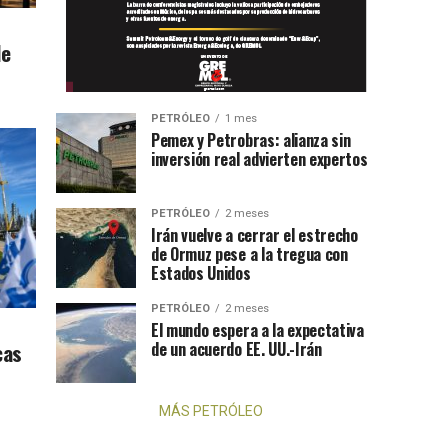
de
PETRÓLEO
1 mes
Pemex y Petrobras: alianza sin
inversión real advierten expertos
PETRÓLEO
2 meses
Irán vuelve a cerrar el estrecho
de Ormuz pese a la tregua con
Estados Unidos
PETRÓLEO
2 meses
El mundo espera a la expectativa
cas
de un acuerdo EE. UU.-Irán
MÁS PETRÓLEO