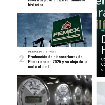
histórica
PE
H
PETRÓLEO
6 meses
Producción de hidrocarburos de
Co
Pemex cae en 2025 y se aleja de la
Co
meta oficial
el