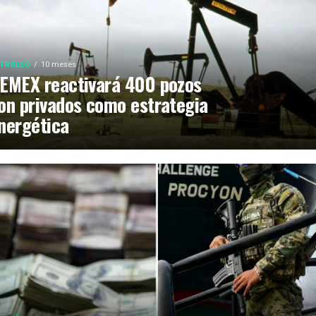
TRÓLEO
10 meses
EMEX reactivará 400 pozos
on privados como estrategia
nergética