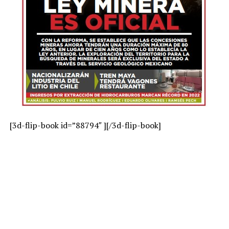
[3d-flip-book id=”88794″ ][/3d-flip-book]