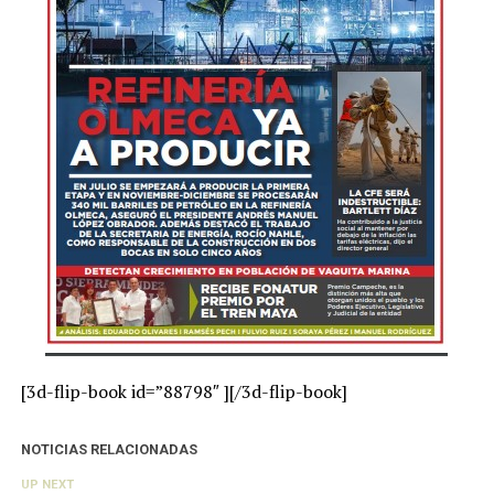
[3d-flip-book id=”88798″ ][/3d-flip-book]
NOTICIAS RELACIONADAS
UP NEXT