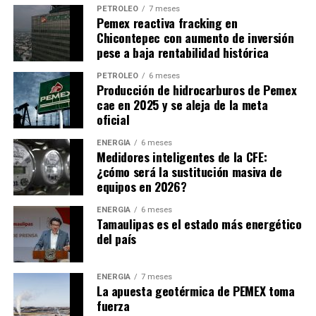
PETRÓLEO
7 meses
Pemex reactiva fracking en
Chicontepec con aumento de inversión
pese a baja rentabilidad histórica
PETRÓLEO
6 meses
Producción de hidrocarburos de Pemex
cae en 2025 y se aleja de la meta
oficial
ENERGÍA
6 meses
Medidores inteligentes de la CFE:
¿cómo será la sustitución masiva de
equipos en 2026?
ENERGÍA
6 meses
Tamaulipas es el estado más energético
del país
ENERGÍA
7 meses
La apuesta geotérmica de PEMEX toma
fuerza