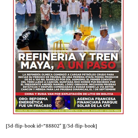
[3d-flip-book id=”88802″ ][/3d-flip-book]