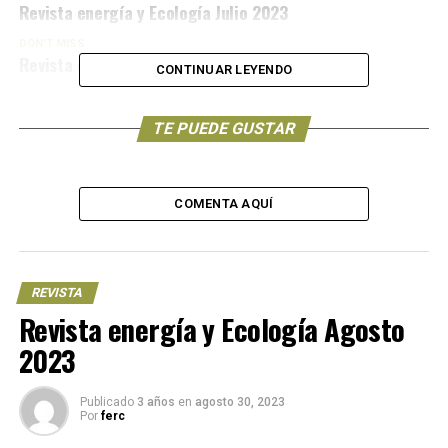
Revista energía y Ecología Julio 2023
DON'T MISS
Revista energía y Ecología Mayo 2023
CONTINUAR LEYENDO
TE PUEDE GUSTAR
COMENTA AQUÍ
REVISTA
Revista energía y Ecología Agosto
2023
Publicado
3 años
en
agosto 30, 2023
Por
ferc