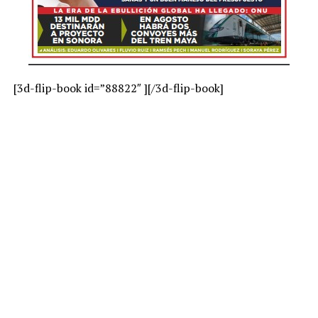
[3d-flip-book id=”88822″ ][/3d-flip-book]