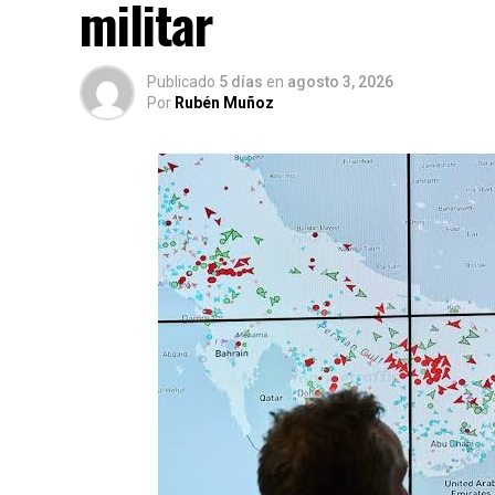
militar
Publicado
5 días
en
agosto 3, 2026
Por
Rubén Muñoz