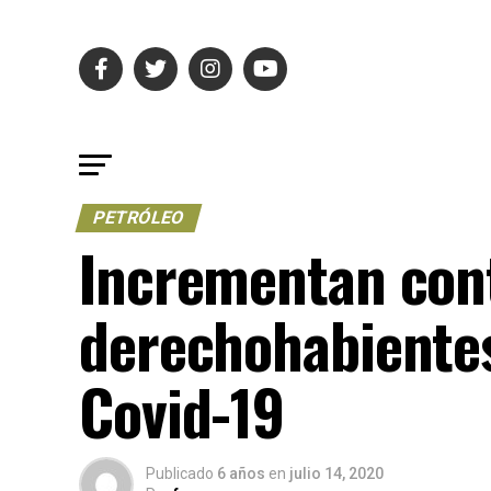
PETRÓLEO
Incrementan con
derechohabiente
Covid-19
Publicado
6 años
en
julio 14, 2020