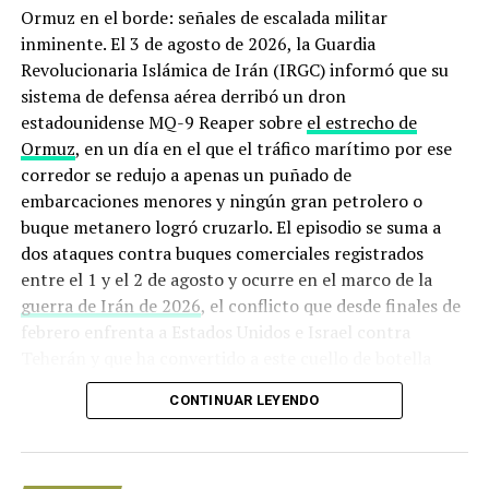
Ormuz en el borde: señales de escalada militar
movimientos financieros reportados por medio de los
inminente. El 3 de agosto de 2026, la Guardia
avisos antilavado que las instituciones elaboran y
Revolucionaria Islámica de Irán (IRGC) informó que su
entregan a la Unidad de Inteligencia Financiera (UIF).
sistema de defensa aérea derribó un dron
Después se procedió a abrir carpetas de investigación y a
estadounidense MQ-9 Reaper sobre
el estrecho de
congelar cuentas bancarias. Así, se les vigiló por el lado
Ormuz
, en un día en el que el tráfico marítimo por ese
fiscal en coordinación con varios organismos del
corredor se redujo a apenas un puñado de
gobierno.
embarcaciones menores y ningún gran petrolero o
buque metanero logró cruzarlo. El episodio se suma a
De acuerdo con información de Pemex, hasta enero de
dos ataques contra buques comerciales registrados
2020, en un año bajó el huachicoleo hasta un 91%, lo que
entre el 1 y el 2 de agosto y ocurre en el marco de la
dejó un ahorro de 56 mil millones de pesos.
guerra de Irán de 2026
, el conflicto que desde finales de
febrero enfrenta a Estados Unidos e Israel contra
(Con información de Sopitas.com)
Teherán y que ha convertido a este cuello de botella
marítimo en uno de los puntos más peligrosos del
CONTINUAR LEYENDO
NOTICIAS RELACIONADAS
planeta.
UP NEXT
Origen de la crisis: de los ataques
Expresidente de gigante petrolero Sinopc advierte
‘hostilidad hacia China’ tras brote de Covid-19