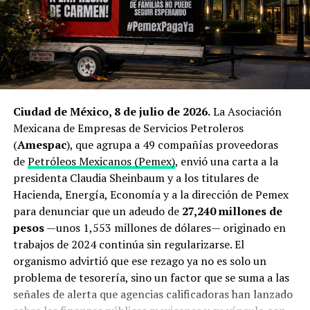
Qué está en juego: el peso
producción mexicana.
económico y energético del
El cierre de Ormuz dispara la
estrecho de Ormuz
búsqueda de proveedores
El estrecho de Ormuz mide apenas
34 kilómetros
en su
alternativos
Ciudad de México, 8 de julio de 2026.
La Asociación
punto más angosto y separa las costas de Irán y Omán
.
Mexicana de Empresas de Servicios Petroleros
Se trata del único acceso marítimo desde el Golfo
El origen de esta operación está directamente ligado a la
(
Amespac
), que agrupa a 49 compañías proveedoras
Pérsico hacia mar abierto y, en condiciones normales,
guerra que estalló a finales de febrero de 2026 entre
de
Petróleos Mexicanos (Pemex)
, envió una carta a la
por ahí transitaba cerca de una quinta parte del
Estados Unidos, Israel e Irán. El bloqueo del estrecho de
presidenta Claudia Sheinbaum y a los titulares de
petróleo transportado por vía marítima a escala global,
Ormuz —ruta por la que transita aproximadamente una
Hacienda, Energía, Economía y a la dirección de Pemex
además de un porcentaje significativo del gas natural
quinta parte de la demanda mundial de crudo— provocó
para denunciar que un adeudo de
27,240 millones de
licuado producido por Arabia Saudita, Emiratos Árabes
un repunte superior al 22% interanual en los precios del
pesos
—unos 1,553 millones de dólares— originado en
Unidos, Irak y Catar con destino principal a Asia, de
petróleo Brent
y encendió las alarmas en Tokio.
trabajos de 2024 continúa sin regularizarse. El
acuerdo con estimaciones de la
Administración de
organismo advirtió que ese rezago ya no es solo un
Información Energética de Estados Unidos
.
Antes del conflicto, Japón dependía de Medio Oriente
problema de tesorería, sino un factor que se suma a las
para cerca del 94% de sus importaciones petroleras, y
Desde finales de febrero, ese flujo se ha visto
señales de alerta que agencias calificadoras han lanzado
hasta un 70% de todo su suministro debía transitar
interrumpido de forma reiterada. Organismos de