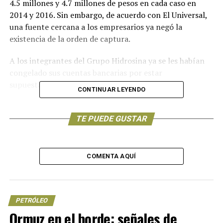
4.5 millones y 4.7 millones de pesos en cada caso en
2014 y 2016. Sin embargo, de acuerdo con El Universal,
una fuente cercana a los empresarios ya negó la
existencia de la orden de captura.
A los integrantes del Grupo Hidrosina ya se les habían
congelado sus cuentas bancarias por estar
supuestamente involucrados en el huachicol.
CONTINUAR LEYENDO
Igualmente se giró una orden contra el general Eduardo
León Trauwitz, exdirigente de seguridad de ductos de
TE PUEDE GUSTAR
Pemex, y a Clementina Pasquel Ramírez, relacionada
con él por haberle vendido un par de terrenos, a quien
ya se le habían congelado sus cuentas bancarias y se le
COMENTA AQUÍ
busca por no enterar al SAT, 3.5 millones de pesos en
2014.
León Trauwitz, quien también llegó a ser el encargado
PETRÓLEO
de la seguridad de Enrique Peña Nieto cuando era
Ormuz en el borde: señales de