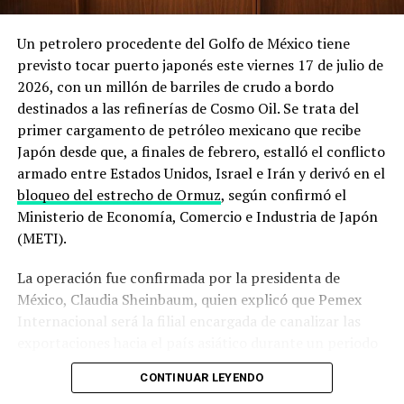
Irán obtenga armas nucleares y garantizar la libre
navegación por el estrecho. En un mensaje reciente
Un petrolero procedente del Golfo de México tiene
recogido en su sitio oficial, la administración
previsto tocar puerto japonés este viernes 17 de julio de
estadounidense
afirmó mantener un control naval total
2026, con un millón de barriles de crudo a bordo
sobre la zona
, mientras que el Departamento de Defensa
destinados a las refinerías de Cosmo Oil. Se trata del
detalló que
despliega escoltas militares para intentar
primer cargamento de petróleo mexicano que recibe
que embarcaciones comerciales puedan salir del Golfo
Japón desde que, a finales de febrero, estalló el conflicto
Pérsico
pese a las hostilidades.
armado entre Estados Unidos, Israel e Irán y derivó en el
bloqueo del estrecho de Ormuz
, según confirmó el
El derribo del dron y los ataques a
Ministerio de Economía, Comercio e Industria de Japón
buques que encendieron las alarmas
(METI).
La operación fue confirmada por la presidenta de
La secuencia de incidentes de los últimos días ilustra el
México, Claudia Sheinbaum, quien explicó que Pemex
deterioro acelerado de la situación. El 31 de julio, un
Internacional será la filial encargada de canalizar las
buque metanero cargado con gas natural licuado catarí
exportaciones hacia el país asiático durante un periodo
resultó impactado por un proyectil no identificado en
que, hasta ahora, no ha sido precisado por el gobierno
aguas cercanas a la entrada sur del estrecho, frente a las
CONTINUAR LEYENDO
mexicano.
costas de Omán, lo que le provocó daños severos en su