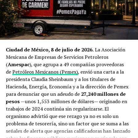
Qué está en juego: el peso
producción mexicana.
económico y energético del
El cierre de Ormuz dispara la
estrecho de Ormuz
búsqueda de proveedores
El estrecho de Ormuz mide apenas
34 kilómetros
en su
alternativos
Ciudad de México, 8 de julio de 2026.
La Asociación
punto más angosto y separa las costas de Irán y Omán
.
Mexicana de Empresas de Servicios Petroleros
Se trata del único acceso marítimo desde el Golfo
El origen de esta operación está directamente ligado a la
(
Amespac
), que agrupa a 49 compañías proveedoras
Pérsico hacia mar abierto y, en condiciones normales,
guerra que estalló a finales de febrero de 2026 entre
de
Petróleos Mexicanos (Pemex)
, envió una carta a la
por ahí transitaba cerca de una quinta parte del
Estados Unidos, Israel e Irán. El bloqueo del estrecho de
presidenta Claudia Sheinbaum y a los titulares de
petróleo transportado por vía marítima a escala global,
Ormuz —ruta por la que transita aproximadamente una
Hacienda, Energía, Economía y a la dirección de Pemex
además de un porcentaje significativo del gas natural
quinta parte de la demanda mundial de crudo— provocó
para denunciar que un adeudo de
27,240 millones de
licuado producido por Arabia Saudita, Emiratos Árabes
un repunte superior al 22% interanual en los precios del
pesos
—unos 1,553 millones de dólares— originado en
Unidos, Irak y Catar con destino principal a Asia, de
petróleo Brent
y encendió las alarmas en Tokio.
trabajos de 2024 continúa sin regularizarse. El
acuerdo con estimaciones de la
Administración de
organismo advirtió que ese rezago ya no es solo un
Información Energética de Estados Unidos
.
Antes del conflicto, Japón dependía de Medio Oriente
problema de tesorería, sino un factor que se suma a las
para cerca del 94% de sus importaciones petroleras, y
Desde finales de febrero, ese flujo se ha visto
señales de alerta que agencias calificadoras han lanzado
hasta un 70% de todo su suministro debía transitar
interrumpido de forma reiterada. Organismos de