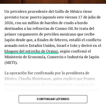
Irán obtenga armas nucleares y garantizar la libre
navegación por el estrecho. En un mensaje reciente
NOTICIAS RELACIONADAS
Un petrolero procedente del Golfo de México tiene
recogido en su sitio oficial, la administración
previsto tocar puerto japonés este viernes 17 de julio de
UP NEXT
estadounidense
afirmó mantener un control naval total
El petróleo en su peor enero desde el 91 por coronavirus
2026, con un millón de barriles de crudo a bordo
sobre la zona
, mientras que el Departamento de Defensa
destinados a las refinerías de Cosmo Oil. Se trata del
DON'T MISS
detalló que
despliega escoltas militares para intentar
Precios del petróleo se cotizan a la baja
primer cargamento de petróleo mexicano que recibe
que embarcaciones comerciales puedan salir del Golfo
Japón desde que, a finales de febrero, estalló el conflicto
Pérsico
pese a las hostilidades.
armado entre Estados Unidos, Israel e Irán y derivó en el
bloqueo del estrecho de Ormuz
, según confirmó el
El derribo del dron y los ataques a
Ministerio de Economía, Comercio e Industria de Japón
buques que encendieron las alarmas
(METI).
La operación fue confirmada por la presidenta de
La secuencia de incidentes de los últimos días ilustra el
México, Claudia Sheinbaum, quien explicó que Pemex
deterioro acelerado de la situación. El 31 de julio, un
Internacional será la filial encargada de canalizar las
buque metanero cargado con gas natural licuado catarí
exportaciones hacia el país asiático durante un periodo
resultó impactado por un proyectil no identificado en
que, hasta ahora, no ha sido precisado por el gobierno
aguas cercanas a la entrada sur del estrecho, frente a las
CONTINUAR LEYENDO
mexicano.
costas de Omán, lo que le provocó daños severos en su