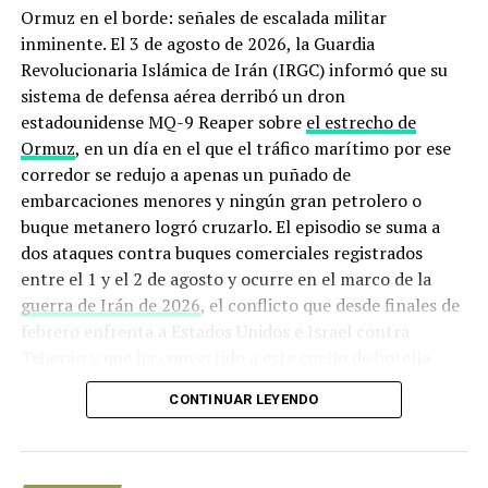
Ormuz en el borde: señales de escalada militar
problemas de liquidez”.
inminente. El 3 de agosto de 2026, la Guardia
Revolucionaria Islámica de Irán (IRGC) informó que su
Fue el 27 de junio de 2019 cuando el presidente Andrés
sistema de defensa aérea derribó un dron
Manuel López Obrador anunció la firma de un acuerdo
estadounidense MQ-9 Reaper sobre
el estrecho de
con 23 bancos nacionales e internacionales para
Ormuz
, en un día en el que el tráfico marítimo por ese
renovar líneas de crédito revolventes por 8 mil millones
corredor se redujo a apenas un puñado de
de dólares para Pemex y presumió que eso mostraba la
embarcaciones menores y ningún gran petrolero o
confianza extranjera.
buque metanero logró cruzarlo. El episodio se suma a
dos ataques contra buques comerciales registrados
Firmamos un acuerdo de
entre el 1 y el 2 de agosto y ocurre en el marco de la
refinanciamiento para
guerra de Irán de 2026
, el conflicto que desde finales de
renovar líneas de crédito
febrero enfrenta a Estados Unidos e Israel contra
Teherán y que ha convertido a este cuello de botella
revolventes por 8 mil
marítimo en uno de los puntos más peligrosos del
millones de dólares, con
CONTINUAR LEYENDO
planeta.
tasas de interés más bajas
Origen de la crisis: de los ataques
y mayor tiempo, para