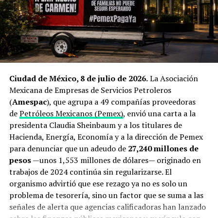
Qué está en juego: el peso
producción mexicana.
económico y energético del
El cierre de Ormuz dispara la
estrecho de Ormuz
búsqueda de proveedores
El estrecho de Ormuz mide apenas
34 kilómetros
en su
alternativos
Ciudad de México, 8 de julio de 2026.
La Asociación
punto más angosto y separa las costas de Irán y Omán
.
Mexicana de Empresas de Servicios Petroleros
Se trata del único acceso marítimo desde el Golfo
El origen de esta operación está directamente ligado a la
(
Amespac
), que agrupa a 49 compañías proveedoras
Pérsico hacia mar abierto y, en condiciones normales,
guerra que estalló a finales de febrero de 2026 entre
de
Petróleos Mexicanos (Pemex)
, envió una carta a la
por ahí transitaba cerca de una quinta parte del
Estados Unidos, Israel e Irán. El bloqueo del estrecho de
presidenta Claudia Sheinbaum y a los titulares de
petróleo transportado por vía marítima a escala global,
Ormuz —ruta por la que transita aproximadamente una
Hacienda, Energía, Economía y a la dirección de Pemex
además de un porcentaje significativo del gas natural
quinta parte de la demanda mundial de crudo— provocó
para denunciar que un adeudo de
27,240 millones de
licuado producido por Arabia Saudita, Emiratos Árabes
un repunte superior al 22% interanual en los precios del
pesos
—unos 1,553 millones de dólares— originado en
Unidos, Irak y Catar con destino principal a Asia, de
petróleo Brent
y encendió las alarmas en Tokio.
trabajos de 2024 continúa sin regularizarse. El
acuerdo con estimaciones de la
Administración de
organismo advirtió que ese rezago ya no es solo un
Información Energética de Estados Unidos
.
Antes del conflicto, Japón dependía de Medio Oriente
problema de tesorería, sino un factor que se suma a las
para cerca del 94% de sus importaciones petroleras, y
Desde finales de febrero, ese flujo se ha visto
señales de alerta que agencias calificadoras han lanzado
hasta un 70% de todo su suministro debía transitar
interrumpido de forma reiterada. Organismos de