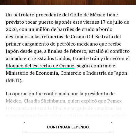
Irán obtenga armas nucleares y garantizar la libre
navegación por el estrecho. En un mensaje reciente
Un petrolero procedente del Golfo de México tiene
recogido en su sitio oficial, la administración
previsto tocar puerto japonés este viernes 17 de julio de
estadounidense
afirmó mantener un control naval total
2026, con un millón de barriles de crudo a bordo
sobre la zona
, mientras que el Departamento de Defensa
destinados a las refinerías de Cosmo Oil. Se trata del
detalló que
despliega escoltas militares para intentar
primer cargamento de petróleo mexicano que recibe
que embarcaciones comerciales puedan salir del Golfo
Japón desde que, a finales de febrero, estalló el conflicto
Pérsico
pese a las hostilidades.
armado entre Estados Unidos, Israel e Irán y derivó en el
bloqueo del estrecho de Ormuz
, según confirmó el
El derribo del dron y los ataques a
Ministerio de Economía, Comercio e Industria de Japón
buques que encendieron las alarmas
(METI).
La operación fue confirmada por la presidenta de
La secuencia de incidentes de los últimos días ilustra el
México, Claudia Sheinbaum, quien explicó que Pemex
deterioro acelerado de la situación. El 31 de julio, un
Internacional será la filial encargada de canalizar las
buque metanero cargado con gas natural licuado catarí
exportaciones hacia el país asiático durante un periodo
resultó impactado por un proyectil no identificado en
que, hasta ahora, no ha sido precisado por el gobierno
aguas cercanas a la entrada sur del estrecho, frente a las
CONTINUAR LEYENDO
mexicano.
costas de Omán, lo que le provocó daños severos en su