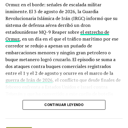
Ormuz en el borde: señales de escalada militar
inminente. El 3 de agosto de 2026, la Guardia
Revolucionaria Islámica de Irán (IRGC) informó que su
sistema de defensa aérea derribó un dron
estadounidense MQ-9 Reaper sobre
el estrecho de
Ormuz
, en un día en el que el tráfico marítimo por ese
corredor se redujo a apenas un puñado de
embarcaciones menores y ningún gran petrolero o
buque metanero logró cruzarlo. El episodio se suma a
dos ataques contra buques comerciales registrados
entre el 1 y el 2 de agosto y ocurre en el marco de la
guerra de Irán de 2026
, el conflicto que desde finales de
febrero enfrenta a Estados Unidos e Israel contra
Teherán y que ha convertido a este cuello de botella
marítimo en uno de los puntos más peligrosos del
CONTINUAR LEYENDO
planeta.
Origen de la crisis: de los ataques