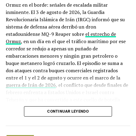
pandemia.
Ormuz en el borde: señales de escalada militar
inminente. El 3 de agosto de 2026, la Guardia
Dos enfoques se enfrentaron: el saudita, que implicaba
Revolucionaria Islámica de Irán (IRGC) informó que su
mantener los recortes actuales tal cual, y la iniciativa
sistema de defensa aérea derribó un dron
rusa de reinyectar hasta 500,000 barriles diarios en el
estadounidense MQ-9 Reaper sobre
el estrecho de
mercado a partir del mes próximo, como se había
Ormuz
, en un día en el que el tráfico marítimo por ese
decidido en diciembre respecto a enero.
corredor se redujo a apenas un puñado de
embarcaciones menores y ningún gran petrolero o
Tras un fuerte incremento de las cotizaciones de crudo
buque metanero logró cruzarlo. El episodio se suma a
desde el anuncio de las primeras vacunas contra el
dos ataques contra buques comerciales registrados
coronavirus, de más de 30% en noviembre y diciembre,
entre el 1 y el 2 de agosto y ocurre en el marco de la
el club de productores sigue alerta.
guerra de Irán de 2026
, el conflicto que desde finales de
febrero enfrenta a Estados Unidos e Israel contra
El comunicado menciona el “aumento de los contagios,
Teherán y que ha convertido a este cuello de botella
el retorno de las medidas de estricto confinamiento y
marítimo en uno de los puntos más peligrosos del
las crecientes incertidumbres”.
CONTINUAR LEYENDO
planeta.
El objetivo para el club de productores reunidos como
Origen de la crisis: de los ataques
OPEP+, cuya frecuencia de encuentros se ha acelerado