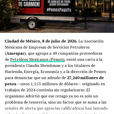
Qué está en juego: el peso
producción mexicana.
económico y energético del
El cierre de Ormuz dispara la
estrecho de Ormuz
búsqueda de proveedores
El estrecho de Ormuz mide apenas
34 kilómetros
en su
alternativos
Ciudad de México, 8 de julio de 2026.
La Asociación
punto más angosto y separa las costas de Irán y Omán
.
Mexicana de Empresas de Servicios Petroleros
Se trata del único acceso marítimo desde el Golfo
El origen de esta operación está directamente ligado a la
(
Amespac
), que agrupa a 49 compañías proveedoras
Pérsico hacia mar abierto y, en condiciones normales,
guerra que estalló a finales de febrero de 2026 entre
de
Petróleos Mexicanos (Pemex)
, envió una carta a la
por ahí transitaba cerca de una quinta parte del
Estados Unidos, Israel e Irán. El bloqueo del estrecho de
presidenta Claudia Sheinbaum y a los titulares de
petróleo transportado por vía marítima a escala global,
Ormuz —ruta por la que transita aproximadamente una
Hacienda, Energía, Economía y a la dirección de Pemex
además de un porcentaje significativo del gas natural
quinta parte de la demanda mundial de crudo— provocó
para denunciar que un adeudo de
27,240 millones de
licuado producido por Arabia Saudita, Emiratos Árabes
un repunte superior al 22% interanual en los precios del
pesos
—unos 1,553 millones de dólares— originado en
Unidos, Irak y Catar con destino principal a Asia, de
petróleo Brent
y encendió las alarmas en Tokio.
trabajos de 2024 continúa sin regularizarse. El
acuerdo con estimaciones de la
Administración de
organismo advirtió que ese rezago ya no es solo un
Información Energética de Estados Unidos
.
Antes del conflicto, Japón dependía de Medio Oriente
problema de tesorería, sino un factor que se suma a las
para cerca del 94% de sus importaciones petroleras, y
Desde finales de febrero, ese flujo se ha visto
señales de alerta que agencias calificadoras han lanzado
hasta un 70% de todo su suministro debía transitar
interrumpido de forma reiterada. Organismos de