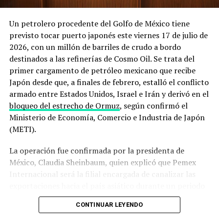
Irán obtenga armas nucleares y garantizar la libre
navegación por el estrecho. En un mensaje reciente
Un petrolero procedente del Golfo de México tiene
recogido en su sitio oficial, la administración
previsto tocar puerto japonés este viernes 17 de julio de
estadounidense
afirmó mantener un control naval total
2026, con un millón de barriles de crudo a bordo
sobre la zona
, mientras que el Departamento de Defensa
destinados a las refinerías de Cosmo Oil. Se trata del
detalló que
despliega escoltas militares para intentar
primer cargamento de petróleo mexicano que recibe
que embarcaciones comerciales puedan salir del Golfo
Japón desde que, a finales de febrero, estalló el conflicto
Pérsico
pese a las hostilidades.
armado entre Estados Unidos, Israel e Irán y derivó en el
bloqueo del estrecho de Ormuz
, según confirmó el
El derribo del dron y los ataques a
Ministerio de Economía, Comercio e Industria de Japón
buques que encendieron las alarmas
(METI).
La operación fue confirmada por la presidenta de
La secuencia de incidentes de los últimos días ilustra el
México, Claudia Sheinbaum, quien explicó que Pemex
deterioro acelerado de la situación. El 31 de julio, un
Internacional será la filial encargada de canalizar las
buque metanero cargado con gas natural licuado catarí
exportaciones hacia el país asiático durante un periodo
resultó impactado por un proyectil no identificado en
que, hasta ahora, no ha sido precisado por el gobierno
aguas cercanas a la entrada sur del estrecho, frente a las
CONTINUAR LEYENDO
mexicano.
costas de Omán, lo que le provocó daños severos en su