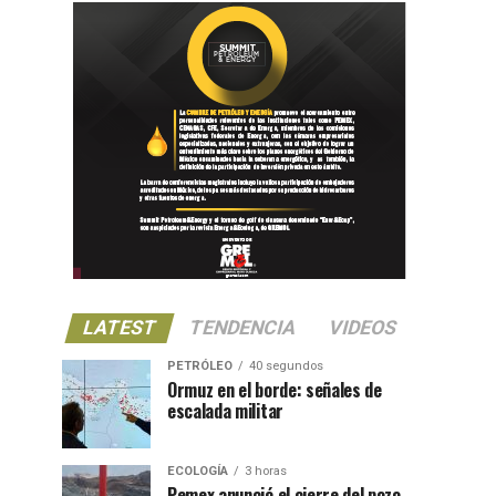
LATEST
TENDENCIA
VIDEOS
PETRÓLEO
40 segundos
Ormuz en el borde: señales de
escalada militar
ECOLOGÍA
3 horas
Pemex anunció el cierre del pozo