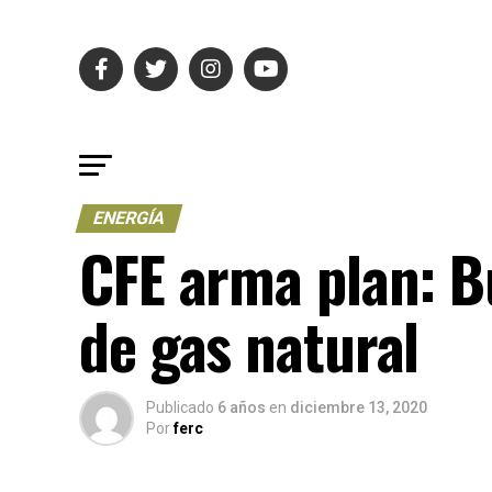
ENERGÍA
CFE arma plan: B
de gas natural
Publicado
6 años
en
diciembre 13, 2020
Por
ferc