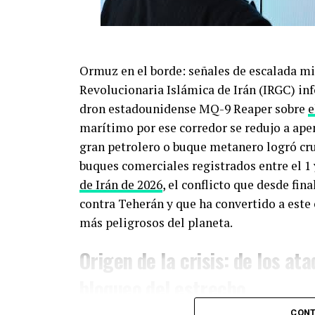
Ormuz en el borde: señales de escalada mil
Revolucionaria Islámica de Irán (IRGC) in
dron estadounidense MQ-9 Reaper sobre
e
marítimo por ese corredor se redujo a ap
gran petrolero o buque metanero logró cru
buques comerciales registrados entre el 1 
de Irán de 2026
, el conflicto que desde fin
contra Teherán y que ha convertido a este
más peligrosos del planeta.
Origen de la crisis: de los ata
bloqueo del estrecho
CONT