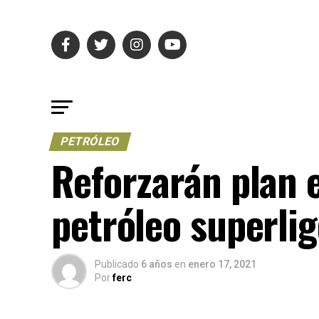
PETRÓLEO
Reforzarán plan 
petróleo superli
Publicado
6 años
en
enero 17, 2021
Por
ferc