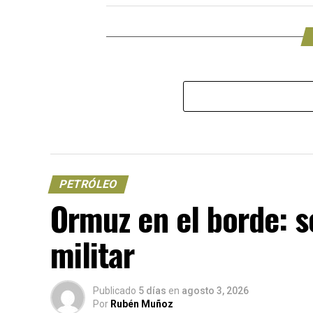
PETRÓLEO
Ormuz en el borde: s
militar
Publicado
5 días
en
agosto 3, 2026
Por
Rubén Muñoz