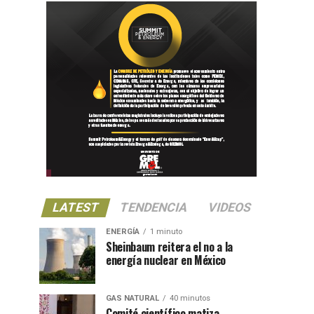
LATEST
TENDENCIA
VIDEOS
ENERGÍA
1 minuto
Sheinbaum reitera el no a la
energía nuclear en México
GAS NATURAL
40 minutos
Comité científico matiza