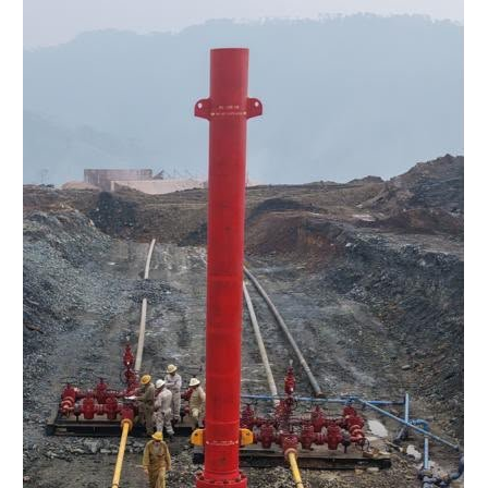
NOTICIAS RELACIONADAS
CAMPO
PLAGUICIDAS
REFORMA
UP NEXT
Agua del Puerto de Veracruz está contaminada, alertan
pescadores
DON'T MISS
Aprueban propuesta del senador Velasco para que
Pemex implemente acciones para mitigar el cambio
climático