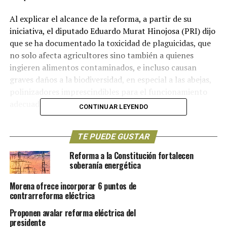
Al explicar el alcance de la reforma, a partir de su
iniciativa, el diputado Eduardo Murat Hinojosa (PRI) dijo
que se ha documentado la toxicidad de plaguicidas, que
no solo afecta agricultores sino también a quienes
ingieren alimentos contaminados, e incluso causan
graves daños a la biodiversidad, en especial a las abejas,
polinizadores imprescindibles para el funcionamiento
adecuado de los ecosistemas.
CONTINUAR LEYENDO
“A pesar de ello, en México se ha reportado la existencia
TE PUEDE GUSTAR
de más de 180 plaguicidas altamente peligrosos con
registros sanitarios vigentes, de los cuales, una tercera
Reforma a la Constitución fortalecen
parte pueden generar graves daños a la salud humana, y
soberanía energética
140 de estos ingredientes activos están prohibidos en
Morena ofrece incorporar 6 puntos de
otros países. Esto no puede continuar así”, expresó el
contrarreforma eléctrica
legislador.
Proponen avalar reforma eléctrica del
Previo a la votación de la reforma, que se turnó al
presidente