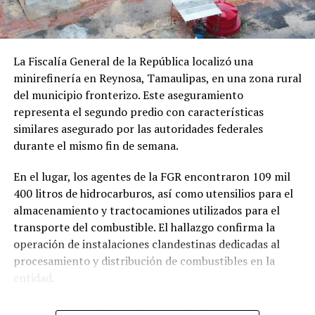
La Fiscalía General de la República localizó una
NOTICIAS RELACIONADAS
CARBÓN
ENERGÍA
INDUSTRIA
minirefinería en Reynosa, Tamaulipas, en una zona rural
del municipio fronterizo. Este aseguramiento
UP NEXT
Independencia financiera, aprueban fideicomiso para la
representa el segundo predio con características
CFE
similares asegurado por las autoridades federales
durante el mismo fin de semana.
DON'T MISS
Ante Covid-19, cancela CFE cuatro plantas eléctricas
En el lugar, los agentes de la FGR encontraron 109 mil
400 litros de hidrocarburos, así como utensilios para el
almacenamiento y tractocamiones utilizados para el
transporte del combustible. El hallazgo confirma la
operación de instalaciones clandestinas dedicadas al
procesamiento y distribución de combustibles en la
entidad.
De acuerdo con información publicada por el diario