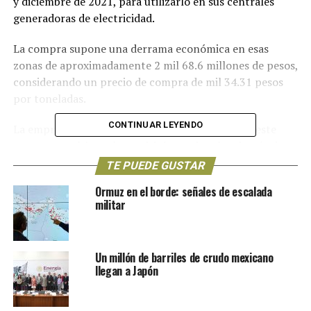
y diciembre de 2021, para utilizarlo en sus centrales
generadoras de electricidad.
La compra supone una derrama económica en esas
zonas de aproximadamente 2 mil 68.6 millones de pesos,
considerando un precio de compra de mil 34.31 pesos
por toneladas.
CONTINUAR LEYENDO
La empresa productiva de Estado considero que este
contrato multianual permitirá reactivar la minería de
carbón en esa entidad norteña.
TE PUEDE GUSTAR
Ormuz en el borde: señales de escalada
Sin embargo, el subsecretario de Minas de la Secretaría
militar
de Economía, Francisco Quiroga consideró que, si bien
las compras van a contribuir a la reactivación de la
región, “no es una solución total, es simplemente un
Un millón de barriles de crudo mexicano
aporte necesario, pero no suficiente”.
llegan a Japón
La estrategia de compra de carbón a productores de la
región carbonífera de Sabinas, Coahuila se sustenta en