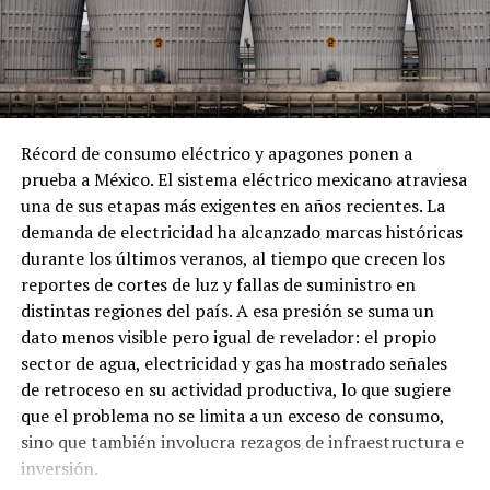
Los hallazgos ocurren en medio de la campaña de las
autoridades federales contra el huachicol, tanto en su
modalidad tradicional como en la variante fiscal.
Tamaulipas se ha convertido en un centro estratégico
para las redes de contrabando de combustibles debido a
su ubicación fronteriza con Estados Unidos.
Récord de consumo eléctrico y apagones ponen a
prueba a México. El sistema eléctrico mexicano atraviesa
El huachicol fiscal, como se ha documentado, consiste
una de sus etapas más exigentes en años recientes. La
en ingresar grandes volúmenes de gasolina o diésel sin
demanda de electricidad ha alcanzado marcas históricas
el pago de impuestos correspondientes. Este esquema
durante los últimos veranos, al tiempo que crecen los
opera con la presunta complicidad de autoridades
reportes de cortes de luz y fallas de suministro en
aduaneras que facilitan el paso de mercancía con
distintas regiones del país. A esa presión se suma un
documentación engañosa en diversos puntos de
dato menos visible pero igual de revelador: el propio
Tamaulipas.
sector de agua, electricidad y gas ha mostrado señales
de retroceso en su actividad productiva, lo que sugiere
La titular de la FGR, Ernestina Godoy, ha señalado que el
que el problema no se limita a un exceso de consumo,
combustible ilegal que ingresa desde Estados Unidos a
sino que también involucra rezagos de infraestructura e
través de la frontera de Tamaulipas tiene como destino
inversión.
principal los estados de Coahuila, Durango y Zacatecas.