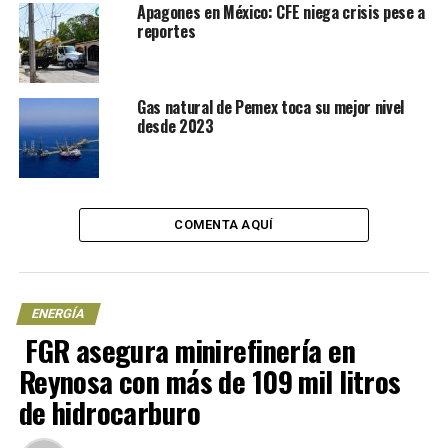
Apagones en México: CFE niega crisis pese a
eléctrica y establecer nuevas condiciones de pago y
reportes
operación que favorezcan tanto a la empresa como a las
comunidades afectadas.
Gas natural de Pemex toca su mejor nivel
desde 2023
COMENTA AQUÍ
ENERGÍA
FGR asegura minirefinería en
Reynosa con más de 109 mil litros
La situación energética en
de hidrocarburo
Coahuila antes del acuerdo