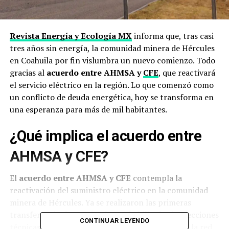
Revista Energía y Ecología MX
informa que, tras casi
tres años sin energía, la comunidad minera de Hércules
en Coahuila por fin vislumbra un nuevo comienzo. Todo
gracias al
acuerdo entre AHMSA y
CFE
, que reactivará
el servicio eléctrico en la región. Lo que comenzó como
un conflicto de deuda energética, hoy se transforma en
una esperanza para más de mil habitantes.
¿Qué implica el
acuerdo entre
AHMSA y CFE
?
El
acuerdo entre AHMSA y CFE
contempla la
reactivación del suministro eléctrico en la comunidad
minera de Hércules. Ya se realizaron las primeras
transferencias bancarias, lo que habilita las inspecciones
CONTINUAR LEYENDO
técnicas de seguridad. Si no se detectan fallas en la red,