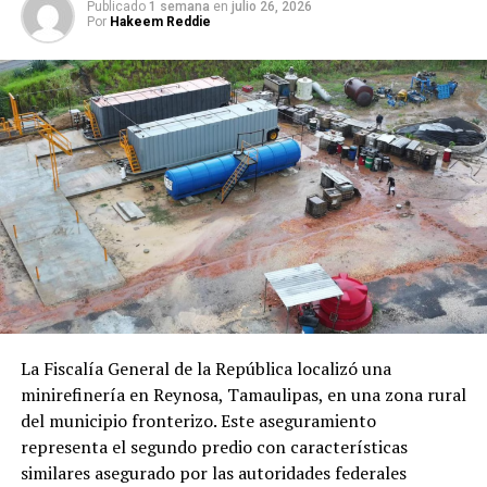
Publicado
1 semana
en
julio 26, 2026
Por
Hakeem Reddie
El corte prolongado de energía tuvo un alto costo social
y económico. El aislamiento energético agravó la
situación de los habitantes, quienes tuvieron que
reorganizar su día a día alrededor de fuentes
alternativas, con costos hasta cinco veces mayores. La
falta de electricidad afectó incluso los sistemas de salud
y educación de la zona.
Beneficios inmediatos para la
población de Hércules
Con la firma del acuerdo, se abre la posibilidad de que
los habitantes recuperen su estabilidad. El acceso a
La Fiscalía General de la República localizó una
energía asequible mejora la salud pública, la
minirefinería en Reynosa, Tamaulipas, en una zona rural
productividad y la convivencia social. Las autoridades
del municipio fronterizo. Este aseguramiento
locales celebran que la comunidad minera vuelva a
representa el segundo predio con características
formar parte del mapa energético nacional.
similares asegurado por las autoridades federales