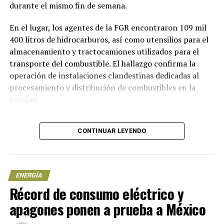
durante el mismo fin de semana.
En el lugar, los agentes de la FGR encontraron 109 mil
400 litros de hidrocarburos, así como utensilios para el
almacenamiento y tractocamiones utilizados para el
transporte del combustible. El hallazgo confirma la
operación de instalaciones clandestinas dedicadas al
procesamiento y distribución de combustibles en la
entidad.
De acuerdo con información publicada por el diario
CONTINUAR LEYENDO
Reforma, en el predio asegurado se localizaron tres
tanques de almacenamiento de gran capacidad. Estos
recipientes son similares a los utilizados en
instalaciones de refinación autorizadas, aunque las
ENERGÍA
autoridades no revelaron la capacidad exacta de cada
Récord de consumo eléctrico y
uno de ellos.
apagones ponen a prueba a México
La FGR no confirmó la detención de ninguna persona