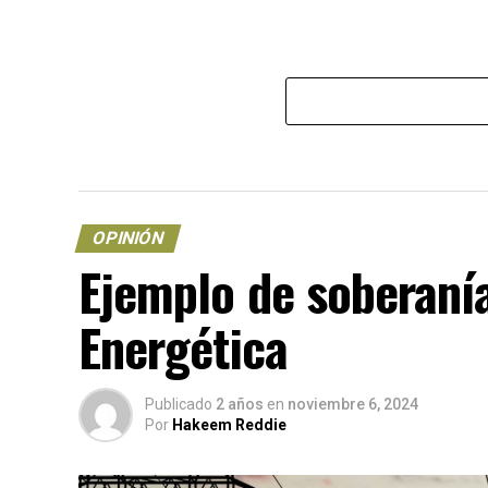
OPINIÓN
Ejemplo de soberaní
Energética
Publicado
2 años
en
noviembre 6, 2024
Por
Hakeem Reddie