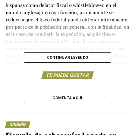
hispanas como delator fiscal o whistleblower, en el
mundo anglosajón) cuya función, propiamente se
reduce a que el fisco federal pueda obtener información
por parte de la población en general, con la finalidad, en
este caso, de combatir la expedición, adquisición o
enajenación de comprobantes fiscales que amparen
operaciones inexistentes. Como es habitual en nuestras
participaciones, trataremos de explicar de una manera
CONTINUAR LEYENDO
didáctica los orígenes, alcances y forma de operación de
esta novedosa figura que seguro, dará mucho de qué
TE PUEDE GUSTAR
hablar en este año y que llegó para quedarse, e incluso,
perfeccionarse en años venideros.
Ser quién señala a un tercero de la probable comisión de
COMENTA AQUÍ
un delito fiscal no es tratado de la misma forma en los
países que se han propuesto fortalecer el binomio de la
justicia y la colaboración. Así, en Estados Unidos, la
OPINIÓN
práctica de denunciar conductas fiscales ilícitas, con
reglas claras, puede convertir al delator en millonario.