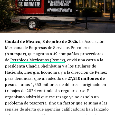
Qué está en juego: el peso
producción mexicana.
económico y energético del
El cierre de Ormuz dispara la
estrecho de Ormuz
búsqueda de proveedores
El estrecho de Ormuz mide apenas
34 kilómetros
en su
alternativos
Ciudad de México, 8 de julio de 2026.
La Asociación
punto más angosto y separa las costas de Irán y Omán
.
Mexicana de Empresas de Servicios Petroleros
Se trata del único acceso marítimo desde el Golfo
El origen de esta operación está directamente ligado a la
(
Amespac
), que agrupa a 49 compañías proveedoras
Pérsico hacia mar abierto y, en condiciones normales,
guerra que estalló a finales de febrero de 2026 entre
de
Petróleos Mexicanos (Pemex)
, envió una carta a la
por ahí transitaba cerca de una quinta parte del
Estados Unidos, Israel e Irán. El bloqueo del estrecho de
presidenta Claudia Sheinbaum y a los titulares de
petróleo transportado por vía marítima a escala global,
Ormuz —ruta por la que transita aproximadamente una
Hacienda, Energía, Economía y a la dirección de Pemex
además de un porcentaje significativo del gas natural
quinta parte de la demanda mundial de crudo— provocó
para denunciar que un adeudo de
27,240 millones de
licuado producido por Arabia Saudita, Emiratos Árabes
un repunte superior al 22% interanual en los precios del
pesos
—unos 1,553 millones de dólares— originado en
Unidos, Irak y Catar con destino principal a Asia, de
petróleo Brent
y encendió las alarmas en Tokio.
trabajos de 2024 continúa sin regularizarse. El
acuerdo con estimaciones de la
Administración de
organismo advirtió que ese rezago ya no es solo un
Información Energética de Estados Unidos
.
Antes del conflicto, Japón dependía de Medio Oriente
problema de tesorería, sino un factor que se suma a las
para cerca del 94% de sus importaciones petroleras, y
Desde finales de febrero, ese flujo se ha visto
señales de alerta que agencias calificadoras han lanzado
hasta un 70% de todo su suministro debía transitar
interrumpido de forma reiterada. Organismos de