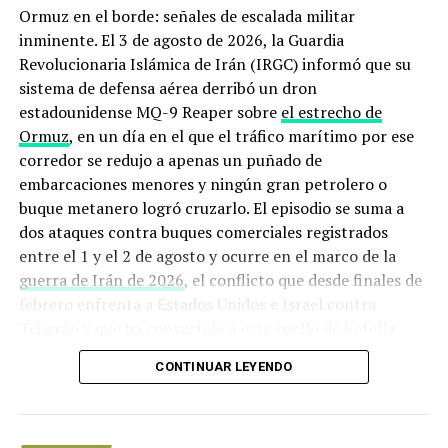
Ormuz en el borde: señales de escalada militar
continúen hasta el fin de semana si el sistema
inminente. El 3 de agosto de 2026, la Guardia
meteorológico actual persiste”, dijo en una nota Bjornar
Revolucionaria Islámica de Irán (IRGC) informó que su
Tonhaugen, jefe de mercados petroleros de Rystad
sistema de defensa aérea derribó un dron
Energy.
estadounidense MQ-9 Reaper sobre
el estrecho de
“Esto puede provocar cierres de producción
Ormuz
, en un día en el que el tráfico marítimo por ese
intermitentes, con un impacto moderado en la
corredor se redujo a apenas un puñado de
producción de petróleo del Pérmico que se espera en
embarcaciones menores y ningún gran petrolero o
febrero”, agregó.
buque metanero logró cruzarlo. El episodio se suma a
dos ataques contra buques comerciales registrados
Con información de La Jornada
entre el 1 y el 2 de agosto y ocurre en el marco de la
guerra de Irán de 2026
, el conflicto que desde finales de
febrero enfrenta a Estados Unidos e Israel contra
NOTICIAS RELACIONADAS
Teherán y que ha convertido a este cuello de botella
UP NEXT
marítimo en uno de los puntos más peligrosos del
Nahle supervisa arribo; llega equipo para nueva
CONTINUAR LEYENDO
refinería
planeta.
DON'T MISS
Origen de la crisis: de los ataques
Pese a mantener recorte mezcla mexicana rebasa los