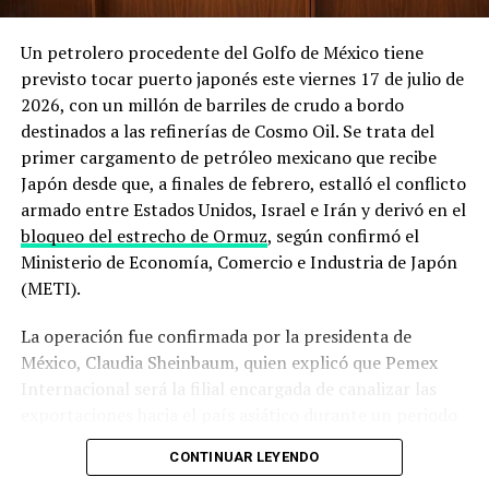
Irán obtenga armas nucleares y garantizar la libre
navegación por el estrecho. En un mensaje reciente
Un petrolero procedente del Golfo de México tiene
recogido en su sitio oficial, la administración
previsto tocar puerto japonés este viernes 17 de julio de
estadounidense
afirmó mantener un control naval total
2026, con un millón de barriles de crudo a bordo
sobre la zona
, mientras que el Departamento de Defensa
destinados a las refinerías de Cosmo Oil. Se trata del
detalló que
despliega escoltas militares para intentar
primer cargamento de petróleo mexicano que recibe
que embarcaciones comerciales puedan salir del Golfo
Japón desde que, a finales de febrero, estalló el conflicto
Pérsico
pese a las hostilidades.
armado entre Estados Unidos, Israel e Irán y derivó en el
bloqueo del estrecho de Ormuz
, según confirmó el
El derribo del dron y los ataques a
Ministerio de Economía, Comercio e Industria de Japón
buques que encendieron las alarmas
(METI).
La operación fue confirmada por la presidenta de
La secuencia de incidentes de los últimos días ilustra el
México, Claudia Sheinbaum, quien explicó que Pemex
deterioro acelerado de la situación. El 31 de julio, un
Internacional será la filial encargada de canalizar las
buque metanero cargado con gas natural licuado catarí
exportaciones hacia el país asiático durante un periodo
resultó impactado por un proyectil no identificado en
que, hasta ahora, no ha sido precisado por el gobierno
aguas cercanas a la entrada sur del estrecho, frente a las
CONTINUAR LEYENDO
mexicano.
costas de Omán, lo que le provocó daños severos en su