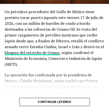
Irán obtenga armas nucleares y garantizar la libre
navegación por el estrecho. En un mensaje reciente
Un petrolero procedente del Golfo de México tiene
recogido en su sitio oficial, la administración
previsto tocar puerto japonés este viernes 17 de julio de
estadounidense
afirmó mantener un control naval total
2026, con un millón de barriles de crudo a bordo
sobre la zona
, mientras que el Departamento de Defensa
destinados a las refinerías de Cosmo Oil. Se trata del
detalló que
despliega escoltas militares para intentar
primer cargamento de petróleo mexicano que recibe
que embarcaciones comerciales puedan salir del Golfo
Japón desde que, a finales de febrero, estalló el conflicto
Pérsico
pese a las hostilidades.
armado entre Estados Unidos, Israel e Irán y derivó en el
bloqueo del estrecho de Ormuz
, según confirmó el
El derribo del dron y los ataques a
Ministerio de Economía, Comercio e Industria de Japón
buques que encendieron las alarmas
(METI).
La operación fue confirmada por la presidenta de
La secuencia de incidentes de los últimos días ilustra el
México, Claudia Sheinbaum, quien explicó que Pemex
deterioro acelerado de la situación. El 31 de julio, un
Internacional será la filial encargada de canalizar las
buque metanero cargado con gas natural licuado catarí
exportaciones hacia el país asiático durante un periodo
resultó impactado por un proyectil no identificado en
que, hasta ahora, no ha sido precisado por el gobierno
aguas cercanas a la entrada sur del estrecho, frente a las
CONTINUAR LEYENDO
mexicano.
costas de Omán, lo que le provocó daños severos en su