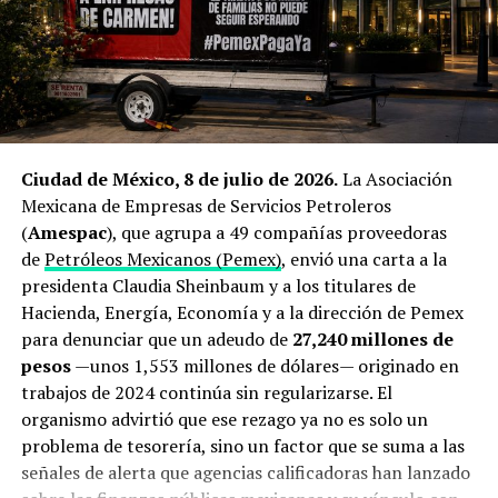
Qué está en juego: el peso
producción mexicana.
económico y energético del
El cierre de Ormuz dispara la
estrecho de Ormuz
búsqueda de proveedores
El estrecho de Ormuz mide apenas
34 kilómetros
en su
alternativos
Ciudad de México, 8 de julio de 2026.
La Asociación
punto más angosto y separa las costas de Irán y Omán
.
Mexicana de Empresas de Servicios Petroleros
Se trata del único acceso marítimo desde el Golfo
El origen de esta operación está directamente ligado a la
(
Amespac
), que agrupa a 49 compañías proveedoras
Pérsico hacia mar abierto y, en condiciones normales,
guerra que estalló a finales de febrero de 2026 entre
de
Petróleos Mexicanos (Pemex)
, envió una carta a la
por ahí transitaba cerca de una quinta parte del
Estados Unidos, Israel e Irán. El bloqueo del estrecho de
presidenta Claudia Sheinbaum y a los titulares de
petróleo transportado por vía marítima a escala global,
Ormuz —ruta por la que transita aproximadamente una
Hacienda, Energía, Economía y a la dirección de Pemex
además de un porcentaje significativo del gas natural
quinta parte de la demanda mundial de crudo— provocó
para denunciar que un adeudo de
27,240 millones de
licuado producido por Arabia Saudita, Emiratos Árabes
un repunte superior al 22% interanual en los precios del
pesos
—unos 1,553 millones de dólares— originado en
Unidos, Irak y Catar con destino principal a Asia, de
petróleo Brent
y encendió las alarmas en Tokio.
trabajos de 2024 continúa sin regularizarse. El
acuerdo con estimaciones de la
Administración de
organismo advirtió que ese rezago ya no es solo un
Información Energética de Estados Unidos
.
Antes del conflicto, Japón dependía de Medio Oriente
problema de tesorería, sino un factor que se suma a las
para cerca del 94% de sus importaciones petroleras, y
Desde finales de febrero, ese flujo se ha visto
señales de alerta que agencias calificadoras han lanzado
hasta un 70% de todo su suministro debía transitar
interrumpido de forma reiterada. Organismos de