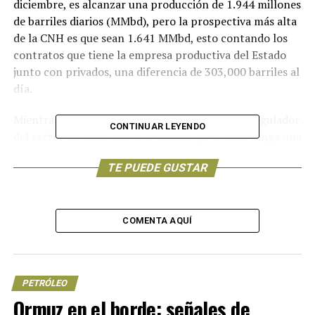
diciembre, es alcanzar una producción de 1.944 millones
de barriles diarios (MMbd), pero la prospectiva más alta
de la CNH es que sean 1.641 MMbd, esto contando los
contratos que tiene la empresa productiva del Estado
junto con privados, una diferencia de 303,000 barriles al
día.
Mientras que en el escenario medio, el órgano regulador
CONTINUAR LEYENDO
del sector de hidrocarburos estima que Pemex tenga una
producción de crudo de 1.601 MMbd y en el más bajo es
TE PUEDE GUSTAR
de apenas 1.511 MMbd.
Lo dicho por el director de Pemex Octavio Romero
Oropeza, hacia al final del sexenio (2024), estaría
COMENTA AQUÍ
produciendo 2.000 MMbd, pero la empresa productiva
del Estado por sí sola no llega a esta meta en ninguno
de los tres escenarios de la CNH que abarcan hasta 2028.
PETRÓLEO
Los 2.000 MMbd se alcanzarían solo si también se
Ormuz en el borde: señales de