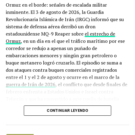
Ormuz en el borde: señales de escalada militar
2019 es 204.3% mayor.
inminente. El 3 de agosto de 2026, la Guardia
Revolucionaria Islámica de Irán (IRGC) informó que su
NOTICIAS RELACIONADAS
sistema de defensa aérea derribó un dron
UP NEXT
estadounidense MQ-9 Reaper sobre
el estrecho de
Cercano a Romero Deschamps; Aldana gana elección de
Ormuz
, en un día en el que el tráfico marítimo por ese
STPRM
corredor se redujo a apenas un puñado de
embarcaciones menores y ningún gran petrolero o
DON'T MISS
Se dispara estímulo fiscal al IEPS
buque metanero logró cruzarlo. El episodio se suma a
dos ataques contra buques comerciales registrados
entre el 1 y el 2 de agosto y ocurre en el marco de la
guerra de Irán de 2026
, el conflicto que desde finales de
febrero enfrenta a Estados Unidos e Israel contra
Teherán y que ha convertido a este cuello de botella
marítimo en uno de los puntos más peligrosos del
CONTINUAR LEYENDO
planeta.
Origen de la crisis: de los ataques