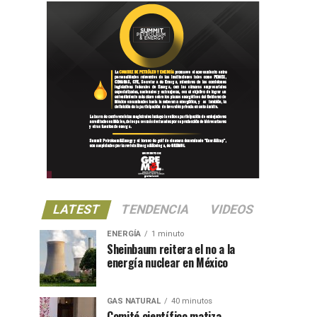
LATEST
TENDENCIA
VIDEOS
ENERGÍA
1 minuto
Sheinbaum reitera el no a la
energía nuclear en México
GAS NATURAL
40 minutos
Comité científico matiza