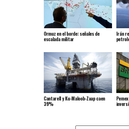
Ormuz en el borde: señales de
Irán re
escalada militar
petrol
Cantarell y Ku-Maloob-Zaap caen
Pemex 
39%
invers