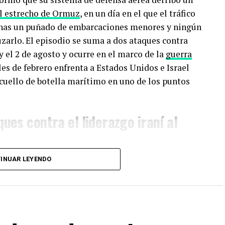
l estrecho de Ormuz
, en un día en el que el tráfico
enas un puñado de embarcaciones menores y ningún
zarlo. El episodio se suma a dos ataques contra
y el 2 de agosto y ocurre en el marco de la
guerra
ales de febrero enfrenta a Estados Unidos e Israel
 cuello de botella marítimo en uno de los puntos
ques contra el liderazgo iraní al
INUAR LEYENDO
 febrero de 2026, cuando fuerzas estadounidenses e
ombinada —bautizada por Washington como
 militares, nucleares y de mando en Irán. Esa
íder supremo,
Ali Jamenei, y de otros altos mandos
horas con oleadas de misiles y drones contra