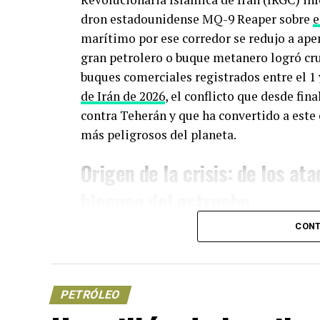
dron estadounidense MQ-9 Reaper sobre
e
marítimo por ese corredor se redujo a ap
gran petrolero o buque metanero logró cru
buques comerciales registrados entre el 1 
de Irán de 2026
, el conflicto que desde fin
contra Teherán y que ha convertido a este
más peligrosos del planeta.
Origen de la crisis: de los ata
bloqueo del estrecho
CONT
La actual fase de tensión arrancó el 28 de
israelíes lanzaron una ofensiva aérea c
Operación Epic Fury— contra instalaciones
acción derivó en la muerte del entonces l
PETRÓLEO
iraníes
. Teherán respondió en cuestión de 