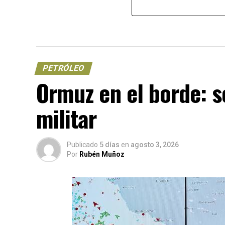
PETRÓLEO
Ormuz en el borde: s
militar
Publicado
5 días
en
agosto 3, 2026
Por
Rubén Muñoz