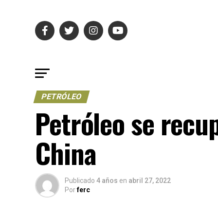
PETRÓLEO
Petróleo se recu
China
Publicado
4 años
en
abril 27, 2022
Por
ferc