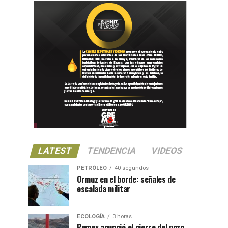
LATEST
TENDENCIA
VIDEOS
PETRÓLEO
40 segundos
Ormuz en el borde: señales de
escalada militar
ECOLOGÍA
3 horas
Pemex anunció el cierre del pozo