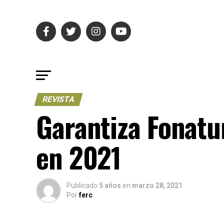
REVISTA
Garantiza Fonat
en 2021
Publicado
5 años
en
marzo 28, 2021
Por
ferc