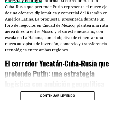
Energía y Ecología
informa: El corredor Yucatán-
ciberseguridad, antes de que esa carrera se salga de
Cuba-Rusia que pretende Putin representa el nuevo eje
control sin reglas ni frenos.
de una ofensiva diplomática y comercial del Kremlin en
América Latina. La propuesta, presentada durante un
Taiwán e Irán
foro de negocios en Ciudad de México, plantea una ruta
aérea directa entre Moscú y el sureste mexicano, con
Dos puntos donde ceder duele. China exige que Estados
escala en La Habana, con el objetivo de cimentar una
Unidos recorte su apoyo político y militar a la
Isla de
nueva autopista de inversión, comercio y transferencia
Taiwán
, que Pekín considera parte de su territorio.
tecnológica entre ambas regiones.
Washington usa ese apoyo como palanca. En paralelo,
Trump busca que China no compense las sanciones
El corredor Yucatán-Cuba-Rusia que
contra
Irán ni le provea cobertura financiera
, algo que
pretende Putin: una estrategia
Pekín no quiere conceder sin obtener algo a cambio.
logística con ambición geopolítica
Lo que puede salir (o no) de dos días de
reuniones
En un momento en que Estados Unidos intensifica su
CONTINUAR LEYENDO
proteccionismo, Rusia busca ampliar su presencia en el
Los analistas manejan tres escenarios. Lo más probable:
hemisferio occidental. Según Aleksey Valkov, director
reapertura de canales de comunicación entre equipos
del
Foro Económico Internacional de San Petersburgo
,
económicos y de seguridad, con algún anuncio menor en