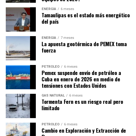
materia energética’, también se encuentra el Instituto
ENERGÍA
6 meses
Nacional de Electricidad y Energías Limpias y el
Tamaulipas es el estado más energético
del país
Instituto Nacional de Investigaciones Nucleares,
quienes recibirán 32 y 63 veces más recursos que
LitioMx, respectivamente.
ENERGÍA
7 meses
La apuesta geotérmica de PEMEX toma
Apenas el 10 de marzo de 2023, LitioMx presentó un
fuerza
estatuto orgánico de la empresa, que tiene por objeto
establecer las bases conforme a las cuales se regirá la
PETRÓLEO
6 meses
organización, jerarquía, funcionamiento y atribuciones
Pemex suspende envío de petróleo a
Cuba en enero de 2026 en medio de
de la estructura organizacional que integra Litio para
tensiones con Estados Unidos
México, así como las funciones, organización,
funcionamiento y facultades de su Consejo de
GAS NATURAL
6 meses
Administración, su director general, y sus distintos
Tormenta Fern es un riesgo real pero
limitado
niveles de organización.
De acuerdo con el decreto publicado hace dos años en el
PETRÓLEO
6 meses
Diario Oficial de la Federación (DOF), las erogaciones
Cambio en Exploración y Extracción de
presupuestales que se generaron a partir de 2022 se