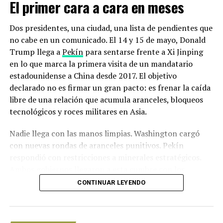
El primer cara a cara en meses
como una llamada de atención para proteger a otras
especies de agua dulce.
Dos presidentes, una ciudad, una lista de pendientes que
no cabe en un comunicado. El 14 y 15 de mayo, Donald
Los peces grandes, en los que se especializa, están
Trump llega a
Pekín
para sentarse frente a Xi Jinping
especialmente en riesgo: la mayoría de los animales de
en lo que marca la primera visita de un mandatario
agua dulce más grandes están en peligro de extinción,
estadounidense a China desde 2017. El objetivo
dice.
declarado no es firmar un gran pacto: es frenar la caída
libre de una relación que acumula aranceles, bloqueos
“Este es el primero de estos peces de agua dulce muy
tecnológicos y roces militares en Asia.
grandes en salir y muchos están en riesgo. La
preocupación es que se extinguirán más, pero la
Nadie llega con las manos limpias. Washington cargó
esperanza es que podamos revertir su declive antes de
con nuevas rondas de aranceles punitivos. Pekín
que sea demasiado tarde”, dice Hogan.
respondió con restricciones a minerales estratégicos.
Ambos gobiernos llegaron a esta cumbre con los
(Con información de Forbes)
equipos diplomáticos exhaustos y sin garantías de
CONTINUAR LEYENDO
salida.
NOTICIAS RELACIONADAS
Los detalles de la Cumbre Trump-Xi:
UP NEXT
Filipinas en estado de alerta por el volcán ‘Taal’