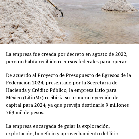
El resto del mundo a la expectativa
formal tuvo lugar en abril con la celebración del primer
foro bilateral en México, que reunió a más de 300
Europa observa sin voto. América Latina, que exporta
asistentes rusos y expertos nacionales.
materias primas a China y depende de la arquitectura de
seguridad estadounidense, carga con la incertidumbre
Una apuesta energética: del
de ambos lados. Cada punto que no se resuelva en Pekín
petróleo al uranio
esta semana reaparecerá en otra capital, con otro
precio.
La empresa fue creada por decreto en agosto de 2022,
Durante el Foro de San Petersburgo en junio, Rusia dejó
pero no había recibido recursos federales para operar
Mantente actualizado con las noticias más relevantes
claro que su interés va más allá del turismo o el
con
Energía y Ecología
.
comercio tradicional. En conversaciones con
De acuerdo al Proyecto de Presupuesto de Egresos de la
autoridades mexicanas,
ofrecieron cooperación
Federación 2024, presentado por la Secretaría de
estratégica en sectores clave como gas, petróleo,
Hacienda y Crédito Público, la empresa Litio para
energías renovables y
energía nuclear
.
México (LitioMx) recibiría su primera inyección de
capital para 2024, ya que prevéjn destinarle 9 millones
En este rubro, destaca una propuesta concreta: el
769 mil de pesos.
suministro de uranio a la planta nuclear de Laguna
Verde y la implementación de tecnología rusa de
La empresa encargada de guiar la exploración,
reactores modulares pequeños
, ideales para regiones
explotación, beneficio y aprovechamiento del litio
sin acceso a redes convencionales. Además,
la Embajada