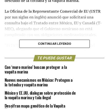
descuido de la totoaba y la vaquita marina.
La Oficina de la Representante Comercial de EU (USTR
por sus siglas en inglés) anunció que solicitará una
consulta bajo el Tratado entre México, EU y Canadá (T-
MEC), alegando que el Gobierno mexicano no está
cumpliendo con sus obligaciones medioambientales.
CONTINUAR LEYENDO
“El USTR está comprometido con la protección del
medio ambiente y está solicitando esta consulta para
asegurar que México cumpla con sus compromisos
TE PUEDE GUSTAR
medioambientales en el T-MEC”, declaró la
Con ‘muro marino’ buscan proteger a la
representante comercial de EU, Katherine Tai, en un
vaquita marina
comunicado.
Nuevos mecanismos en México: Protegen a
la totoaba y vaquita marina
La vaquita marina -oriunda del Golfo de California- es el
mamífero acuático en mayor peligro de extinción. La
México y EE.UU. dialogan sobre protección de
Unión Internacional para la Conservación de la
la vaquita marina y tala ilegal
Naturaleza (IUCN por sus siglas en inglés) la califica
Descifran mapa genético de la Vaquita
como una especie en “peligro crítico” y con población a