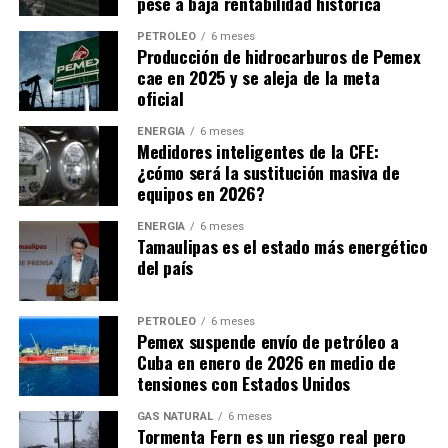
pese a baja rentabilidad histórica
administración para el aprovechamiento sustentable del
un pilar de esta nueva fase: comercial, energética y
litio en territorio nacional; mediante la elaboración de
diplomática.
PETRÓLEO
6 meses
Producción de hidrocarburos de Pemex
los programas y estrategias de mediano y largo plazo,
cae en 2025 y se aleja de la meta
promoviendo el aprovechamiento sustentable, así como
Con información de
Revista Guinda
:
oficial
generando la investigación y desarrollo en materias
como la exploración, extracción, producción,
ENERGÍA
6 meses
Medidores inteligentes de la CFE:
transformación y distribución del litio en el país.
¿cómo será la sustitución masiva de
equipos en 2026?
Dentro del rubro denominado ‘entidades apoyadas en
materia energética’, también se encuentra el Instituto
ENERGÍA
6 meses
Nacional de Electricidad y Energías Limpias y el
Tamaulipas es el estado más energético
del país
Instituto Nacional de Investigaciones Nucleares,
quienes recibirán 32 y 63 veces más recursos que
LitioMx, respectivamente.
PETRÓLEO
6 meses
Pemex suspende envío de petróleo a
Apenas el 10 de marzo de 2023, LitioMx presentó un
Cuba en enero de 2026 en medio de
tensiones con Estados Unidos
estatuto orgánico de la empresa, que tiene por objeto
establecer las bases conforme a las cuales se regirá la
GAS NATURAL
6 meses
organización, jerarquía, funcionamiento y atribuciones
Tormenta Fern es un riesgo real pero