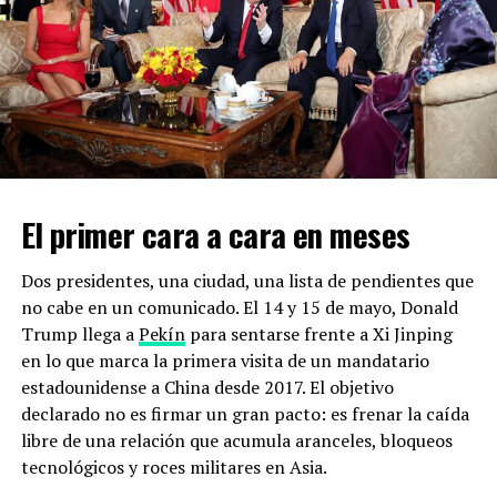
OTROS SEÑALAMIENTOS
Diversos organismos no gubernamentales llevan años
ejerciendo presión para que la administración mexicana
proteja más a la vaquita. En agosto del año pasado, el
Centro para la Diversidad Biológica y otros grupos
ambientalistas enviaron una carta al USTR pidiendo que
El primer cara a cara en meses
abriera un proceso de consulta bajo el T-MEC por el
tema.
Dos presidentes, una ciudad, una lista de pendientes que
“La pesca ilegal está fuera de control en aguas
no cabe en un comunicado. El 14 y 15 de mayo, Donald
mexicanas, y la vaquita está pagando el precio más alto
Trump llega a
Pekín
para sentarse frente a Xi Jinping
posible. Nos alegra que el Gobierno de EU esté
en lo que marca la primera visita de un mandatario
presionando a México por desacatar sus obligaciones
estadounidense a China desde 2017. El objetivo
medioambientales y por arriesgar la existencia de la
declarado no es firmar un gran pacto: es frenar la caída
vaquita”, declaró Sarah Uhlemann, directora del
libre de una relación que acumula aranceles, bloqueos
programa internacional del centro, en un comunicado.
tecnológicos y roces militares en Asia.