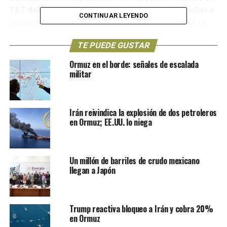
73.7 dólares por barril
. La tensión geopolítica volvió a
CONTINUAR LEYENDO
impactar el mercado tras los bombardeos de Israel en
territorio iraní.
TE PUEDE GUSTAR
El primer ministro
Benjamin Netanyahu
declaró que
Ormuz en el borde: señales de escalada
los ataques tenían como objetivo instalaciones
militar
relacionadas con el programa nuclear iraní y que las
operaciones continuarían “hasta eliminar la amenaza”.
Irán reivindica la explosión de dos petroleros
La prensa iraní informó que en los ataques fue
en Ormuz; EE.UU. lo niega
asesinado
Hossein Salami
, comandante del Cuerpo de
la Guardia Revolucionaria Islámica. El impacto fue
inmediato: la
escalada entre Israel e Irán dispara
Un millón de barriles de crudo mexicano
precio del petróleo y del oro
, con efectos colaterales
llegan a Japón
que podrían extenderse a otras economías
dependientes de hidrocarburos.
Trump reactiva bloqueo a Irán y cobra 20%
Volatilidad e incertidumbre en
en Ormuz