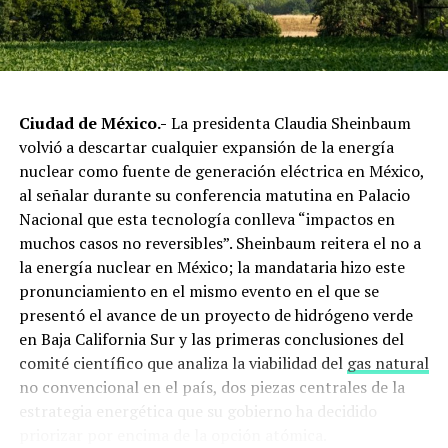
precio del barril podría llegar hasta los
130 dólares
.
Negociaciones nucleares en
riesgo
Ciudad de México.-
La presidenta Claudia Sheinbaum
volvió a descartar cualquier expansión de la energía
Antes del ataque, Estados Unidos e Irán planeaban
nuclear como fuente de generación eléctrica en México,
reanudar negociaciones nucleares en Omán. Ahora, el
al señalar durante su conferencia matutina en Palacio
futuro del diálogo es incierto. El presidente
Donald
Nacional que esta tecnología conlleva “impactos en
Trump
expresó dudas sobre alcanzar un acuerdo que
muchos casos no reversibles”. Sheinbaum reitera el no a
implique la reducción del programa nuclear iraní a
la energía nuclear en México; la mandataria hizo este
cambio del levantamiento de sanciones.
pronunciamiento en el mismo evento en el que se
presentó el avance de un proyecto de hidrógeno verde
Las
exportaciones de petróleo de Irán habían
en Baja California Sur y las primeras conclusiones del
aumentado mientras se reanudaban las
comité científico que analiza la viabilidad del
gas natural
conversaciones nucleares
, lo que demuestra que
no convencional en el país, dos piezas centrales de la
Teherán mantenía una estrategia activa antes del
estrategia energética que su gobierno ha decidido
estallido reciente.
priorizar por encima de la opción atómica.