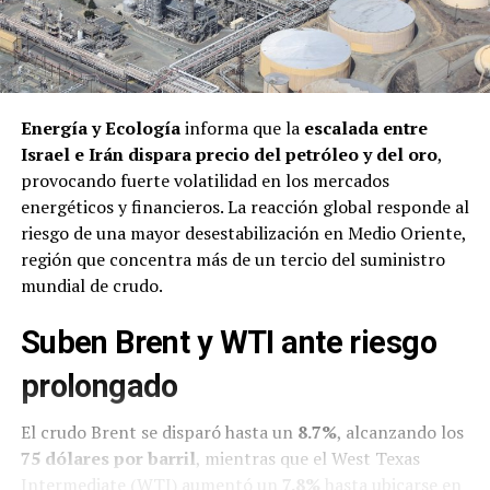
Energía y Ecología
informa que la
escalada entre
Israel e Irán dispara precio del petróleo y del oro
,
provocando fuerte volatilidad en los mercados
energéticos y financieros. La reacción global responde al
riesgo de una mayor desestabilización en Medio Oriente,
región que concentra más de un tercio del suministro
mundial de crudo.
Suben Brent y WTI ante riesgo
prolongado
El crudo Brent se disparó hasta un
8.7%
, alcanzando los
75 dólares por barril
, mientras que el West Texas
Intermediate (WTI) aumentó un
7.8%
hasta ubicarse en