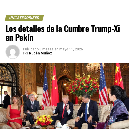
NOTICIAS RELACIONADAS
CALENTAMIENTO
GLOBAL
MEXICO
UNAM
UNCATEGORIZED
Los detalles de la Cumbre Trump-Xi
UP NEXT
El calentamiento global amplifica el ciclo del agua más
en Pekín
rápido de lo previsto
DON'T MISS
Publicado
3 meses
en
mayo 11, 2026
Repsol pagará más de 65 mdd por derrame de petróleo
Por
Rubén Muñoz
en Perú