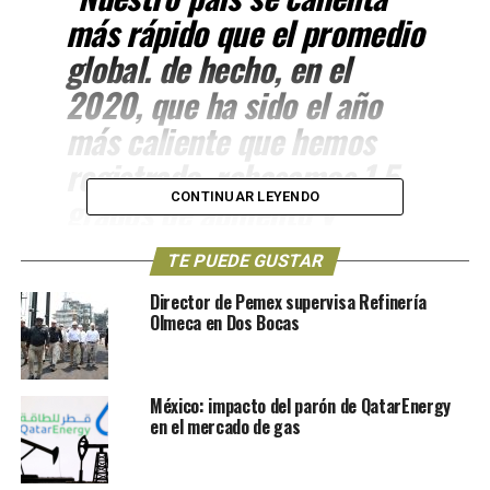
más rápido que el promedio
global. de hecho, en el
2020, que ha sido el año
más caliente que hemos
registrado, rebasamos 1.5
grados de aumento y
CONTINUAR LEYENDO
estuvimos por arriba de 1.6.
TE PUEDE GUSTAR
esto se debe a la
Director de Pemex supervisa Refinería
variabilidad natural y a la
Olmeca en Dos Bocas
tendencia de
calentamiento”,
explicó
México: impacto del parón de QatarEnergy
francisco estrada porrúa,
en el mercado de gas
coordinador del pincc.