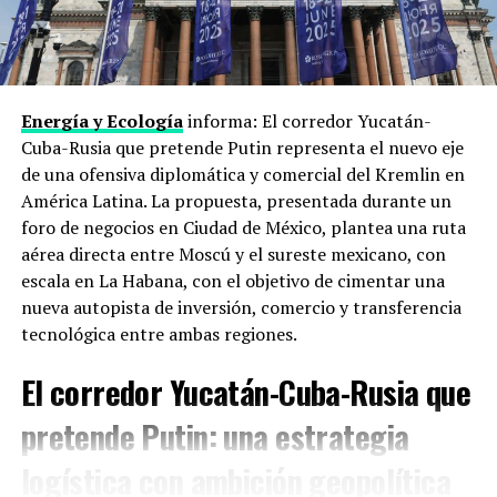
Xi Jinping rechaza
los controles estadounidenses sobre
semiconductores y equipos avanzados
. Trump los
defiende como línea de seguridad nacional. En el medio,
los dos países intentan acordar algún marco para el uso
de inteligencia artificial en ámbitos militares y de
Energía y Ecología
informa: El corredor Yucatán-
ciberseguridad, antes de que esa carrera se salga de
Cuba-Rusia que pretende Putin representa el nuevo eje
control sin reglas ni frenos.
de una ofensiva diplomática y comercial del Kremlin en
América Latina. La propuesta, presentada durante un
Taiwán e Irán
foro de negocios en Ciudad de México, plantea una ruta
aérea directa entre Moscú y el sureste mexicano, con
Dos puntos donde ceder duele. China exige que Estados
escala en La Habana, con el objetivo de cimentar una
Unidos recorte su apoyo político y militar a la
Isla de
nueva autopista de inversión, comercio y transferencia
Taiwán
, que Pekín considera parte de su territorio.
tecnológica entre ambas regiones.
Washington usa ese apoyo como palanca. En paralelo,
Trump busca que China no compense las sanciones
El corredor Yucatán-Cuba-Rusia que
contra
Irán ni le provea cobertura financiera
, algo que
pretende Putin: una estrategia
Pekín no quiere conceder sin obtener algo a cambio.
logística con ambición geopolítica
Lo que puede salir (o no) de dos días de