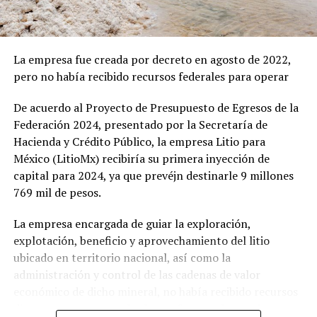
seguridad estadounidense, carga con la incertidumbre
Una apuesta energética: del
de ambos lados. Cada punto que no se resuelva en Pekín
petróleo al uranio
esta semana reaparecerá en otra capital, con otro
precio.
La empresa fue creada por decreto en agosto de 2022,
Durante el Foro de San Petersburgo en junio, Rusia dejó
pero no había recibido recursos federales para operar
Mantente actualizado con las noticias más relevantes
claro que su interés va más allá del turismo o el
con
Energía y Ecología
.
comercio tradicional. En conversaciones con
De acuerdo al Proyecto de Presupuesto de Egresos de la
autoridades mexicanas,
ofrecieron cooperación
Federación 2024, presentado por la Secretaría de
estratégica en sectores clave como gas, petróleo,
Hacienda y Crédito Público, la empresa Litio para
energías renovables y
energía nuclear
.
México (LitioMx) recibiría su primera inyección de
capital para 2024, ya que prevéjn destinarle 9 millones
En este rubro, destaca una propuesta concreta: el
769 mil de pesos.
suministro de uranio a la planta nuclear de Laguna
Verde y la implementación de tecnología rusa de
La empresa encargada de guiar la exploración,
reactores modulares pequeños
, ideales para regiones
explotación, beneficio y aprovechamiento del litio
sin acceso a redes convencionales. Además,
la Embajada
ubicado en territorio nacional, así como la
de Rusia anunció su disposición para proveer
gas
administración y control de las cadenas de valor
natural licuado (GNL)
, tecnologías para extracción en
económico de dicho mineral, no había recibido recursos
terrenos difíciles y optimización en procesos de
directos para operar, desde que fue creada por decreto