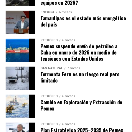
equipos en 2026?
generando la investigación y desarrollo en materias
como la exploración, extracción, producción,
ENERGÍA
6 meses
Tamaulipas es el estado más energético
transformación y distribución del litio en el país.
del país
Dentro del rubro denominado ‘entidades apoyadas en
materia energética’, también se encuentra el Instituto
PETRÓLEO
6 meses
Nacional de Electricidad y Energías Limpias y el
Pemex suspende envío de petróleo a
Cuba en enero de 2026 en medio de
Instituto Nacional de Investigaciones Nucleares,
tensiones con Estados Unidos
quienes recibirán 32 y 63 veces más recursos que
LitioMx, respectivamente.
GAS NATURAL
7 meses
Tormenta Fern es un riesgo real pero
Apenas el 10 de marzo de 2023, LitioMx presentó un
limitado
estatuto orgánico de la empresa, que tiene por objeto
establecer las bases conforme a las cuales se regirá la
PETRÓLEO
6 meses
organización, jerarquía, funcionamiento y atribuciones
Cambio en Exploración y Extracción de
Pemex
de la estructura organizacional que integra Litio para
México, así como las funciones, organización,
funcionamiento y facultades de su Consejo de
PETRÓLEO
6 meses
Administración, su director general, y sus distintos
Plan Estratégico 2025–2035 de Pemex