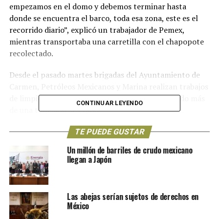
empezamos en el domo y debemos terminar hasta
donde se encuentra el barco, toda esa zona, este es el
recorrido diario”, explicó un trabajador de Pemex,
mientras transportaba una carretilla con el chapopote
recolectado.
Desde el pasado martes brigadas del Ayuntamiento de
Carmen, Petróleos Mexicanos y Marina realizan trabajos
de limpieza y hasta el momento llevan recolectado más
CONTINUAR LEYENDO
de una tonelada de crudo.
“Sabemos el daño que esto hace pues principalmente a
TE PUEDE GUSTAR
la ecología y a la gente”, opinó Pedro Vidal, poblador de
Un millón de barriles de crudo mexicano
Carmen.
llegan a Japón
“Para darle mayor vista, a ver si ahorita que pase el mal
tiempo puedan venir los turistas y la gente a bañarse”,
Las abejas serían sujetos de derechos en
dijo Doris Cervera, habitante de la zona afectada.
México