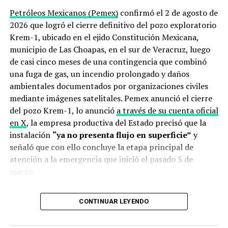
Petróleos Mexicanos (Pemex)
confirmó el 2 de agosto de
2026 que logró el cierre definitivo del pozo exploratorio
Krem-1, ubicado en el ejido Constitución Mexicana,
municipio de Las Choapas, en el sur de Veracruz, luego
de casi cinco meses de una contingencia que combinó
una fuga de gas, un incendio prolongado y daños
ambientales documentados por organizaciones civiles
mediante imágenes satelitales. Pemex anunció el cierre
del pozo Krem-1, lo anunció
a través de su cuenta oficial
en X
, la empresa productiva del Estado precisó que la
instalación
“ya no presenta flujo en superficie”
y
señaló que con ello concluye la etapa principal de
atención a la emergencia que inició el pasado 5 de
marzo.
Qué anunció Pemex sobre el cierre
CONTINUAR LEYENDO
del pozo Krem-1