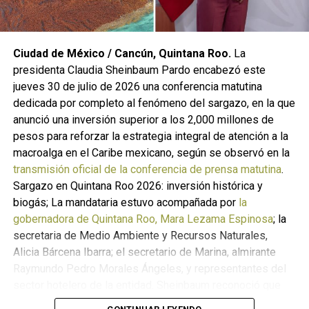
reforzar las escuelas de la región, mientras que en
infraestructura adelantó que concluirá en breve la
ingeniería de un camino de 26 kilómetros con asfalto en
caliente entre los ejidos Río Playas y El Remolino. La
Ciudad de México / Cancún, Quintana Roo.
La
empresa añadió que ya entregó al municipio de Las
presidenta Claudia Sheinbaum Pardo encabezó este
Choapas mil toneladas de concreto, una unidad de
jueves 30 de julio de 2026 una conferencia matutina
desazolve tipo Vactor, una pipa de 10 mil litros y
dedicada por completo al fenómeno del sargazo, en la que
combustible para labores locales.
anunció una inversión superior a los 2,000 millones de
pesos para reforzar la estrategia integral de atención a la
Cronología del incidente en Las
macroalga en el Caribe mexicano, según se observó en la
transmisión oficial de la conferencia de prensa matutina
.
Choapas, Veracruz
Sargazo en Quintana Roo 2026: inversión histórica y
biogás; La mandataria estuvo acompañada por
la
El origen de la contingencia se remonta al 5 de marzo de
gobernadora de Quintana Roo, Mara Lezama Espinosa
; la
2026, cuando
el pozo Krem-1
—parte de un programa
secretaria de Medio Ambiente y Recursos Naturales,
exploratorio de hidrocarburos de
Pemex
en el sur de
Alicia Bárcena Ibarra; el secretario de Marina, almirante
Veracruz— alcanzaba alrededor de 3,336 metros de
Raymundo Pedro Morales Ángeles, y representantes del
profundidad durante labores de perforación. En ese
sector hotelero de la entidad. Sheinbaum reconoció que
punto se presentó un flujo inesperado de gas que, según
2026 ha sido “un año realmente difícil, atípico” en materia