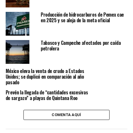
Estos manchones de chapopote afectan al medio
ambiente ya que la línea de arribo del petróleo crudo se
Producción de hidrocarburos de Pemex cae
encuentra dentro de la reserva de la Laguna de
en 2025 y se aleja de la meta oficial
Términos.
NOTICIAS RELACIONADAS
CAMPECHE
CRUDO
LIMPA
Tabasco y Campeche afectados por caída
PLAYAS
petrolera
UP NEXT
Aprueban propuesta del senador Velasco para que
Pemex implemente acciones para mitigar el cambio
México eleva la venta de crudo a Estados
climático
Unidos; se duplicó en comparación al año
pasado
DON'T MISS
Emergencia ambiental en Perú por derrame de petróleo
Prevén la llegada de “cantidades excesivas
de sargazo” a playas de Quintana Roo
COMENTA AQUÍ