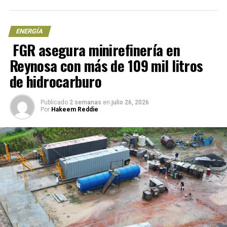
petróleo crudo equivalente, con una probabilidad de
éxito del 20%.
ENERGÍA
FGR asegura minirefinería en
NOTICIAS RELACIONADAS
CNH
EXPLORACIÓN
PEMEX
PEP
POZO
Reynosa con más de 109 mil litros
de hidrocarburo
UP NEXT
Iberdrola no ha comunicado que cancela inversión
millonaria en México: AMLO
Publicado
2 semanas
en
julio 26, 2026
Por
Hakeem Reddie
DON'T MISS
Dan suspensión definitiva contra acuerdos de Sener y
Cenace