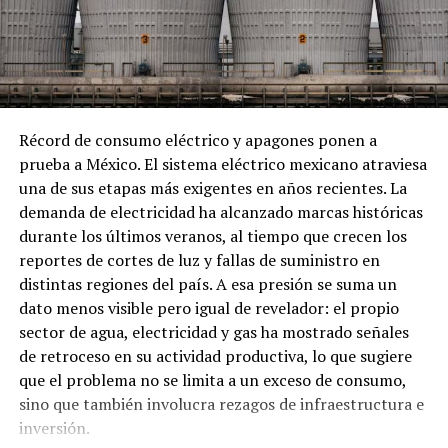
Los hallazgos ocurren en medio de la campaña de las
autoridades federales contra el huachicol, tanto en su
modalidad tradicional como en la variante fiscal.
Tamaulipas se ha convertido en un centro estratégico
para las redes de contrabando de combustibles debido a
su ubicación fronteriza con Estados Unidos.
Récord de consumo eléctrico y apagones ponen a
prueba a México. El sistema eléctrico mexicano atraviesa
El huachicol fiscal, como se ha documentado, consiste
una de sus etapas más exigentes en años recientes. La
en ingresar grandes volúmenes de gasolina o diésel sin
demanda de electricidad ha alcanzado marcas históricas
el pago de impuestos correspondientes. Este esquema
durante los últimos veranos, al tiempo que crecen los
opera con la presunta complicidad de autoridades
reportes de cortes de luz y fallas de suministro en
aduaneras que facilitan el paso de mercancía con
distintas regiones del país. A esa presión se suma un
documentación engañosa en diversos puntos de
dato menos visible pero igual de revelador: el propio
Tamaulipas.
sector de agua, electricidad y gas ha mostrado señales
de retroceso en su actividad productiva, lo que sugiere
La titular de la FGR, Ernestina Godoy, ha señalado que el
que el problema no se limita a un exceso de consumo,
combustible ilegal que ingresa desde Estados Unidos a
sino que también involucra rezagos de infraestructura e
través de la frontera de Tamaulipas tiene como destino
inversión.
principal los estados de Coahuila, Durango y Zacatecas.