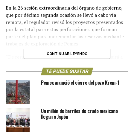
En la 26 sesión extraordinaria del órgano de gobierno,
que por décimo segunda ocasión se llevó a cabo vía
remota, el regulador revisó los proyectos presentados
por la estatal para estas perforaciones, que forman
parte del plan para incrementar las reservas mediante
trabajos de exploración de Pemex.
CONTINUAR LEYENDO
“De resultar exitoso este proyecto pozo, contribuirá a
incrementar el valor económico y estratégico del área,
dentro del alineamiento productor del Campo Ixachi”,
TE PUEDE GUSTAR
detallaron durante la sesión del órgano de gobierno.
Pemex anunció el cierre del pozo Krem-1
Un millón de barriles de crudo mexicano
llegan a Japón