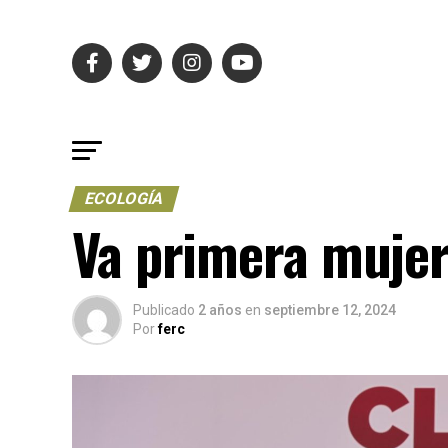
ECOLOGÍA
Va primera mujer 
Publicado
2 años
en
septiembre 12, 2024
Por
ferc