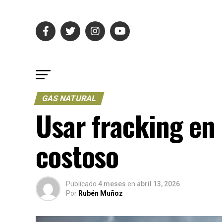
GAS NATURAL
Usar fracking en
costoso
Publicado
4 meses
en
abril 13, 2026
Por
Rubén Muñoz