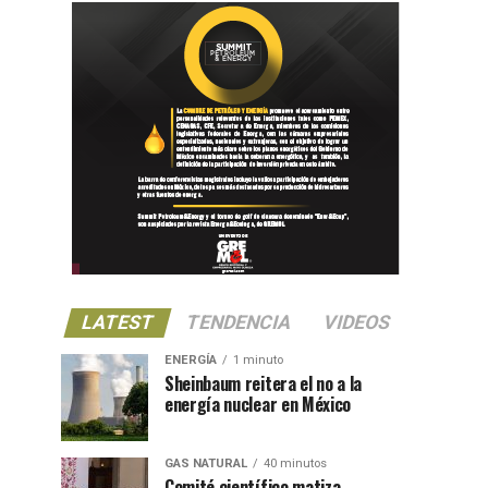
LATEST
TENDENCIA
VIDEOS
ENERGÍA
1 minuto
Sheinbaum reitera el no a la
energía nuclear en México
GAS NATURAL
40 minutos
Comité científico matiza