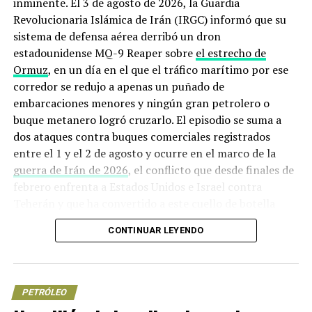
inminente. El 3 de agosto de 2026, la Guardia
proyecta sistemas de bombeo alimentados con energía
Revolucionaria Islámica de Irán (IRGC) informó que su
renovable. Las propias autoridades admiten que los
sistema de defensa aérea derribó un dron
apagones no desaparecerán mientras persistan los
estadounidense MQ-9 Reaper sobre
el estrecho de
problemas estructurales. Algunos funcionarios hablan
Ormuz
, en un día en el que el tráfico marítimo por ese
de reducir la duración y frecuencia de los cortes en
corredor se redujo a apenas un puñado de
2026, sin precisar cuándo ni en qué medida.
embarcaciones menores y ningún gran petrolero o
buque metanero logró cruzarlo. El episodio se suma a
Informes de especialistas coinciden: sin un cambio en el
dos ataques contra buques comerciales registrados
modelo de gestión del sector eléctrico y sin inversión a
entre el 1 y el 2 de agosto y ocurre en el marco de la
escala, la isla seguirá pagando la luz con oscuridad.
guerra de Irán de 2026
, el conflicto que desde finales de
febrero enfrenta a Estados Unidos e Israel contra
Mantente actualizado con las noticias más relevantes
Teherán y que ha convertido a este cuello de botella
con
Energía y Ecología
.
marítimo en uno de los puntos más peligrosos del
CONTINUAR LEYENDO
planeta.
NOTICIAS RELACIONADAS
APAGONES
COMBUSTIBLE
CRISIS ENERGÉTICA
CUBA
ONU
TERMOELÉCTRICAS
Origen de la crisis: de los ataques
UP NEXT
contra el liderazgo iraní al bloqueo
PETRÓLEO
Continuarán los cambios en PEMEX