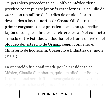
Un petrolero procedente del Golfo de México tiene
recogido en su sitio oficial, la administración
previsto tocar puerto japonés este viernes 17 de julio de
estadounidense
afirmó mantener un control naval total
2026, con un millón de barriles de crudo a bordo
sobre la zona
, mientras que el Departamento de Defensa
destinados a las refinerías de Cosmo Oil. Se trata del
detalló que
despliega escoltas militares para intentar
primer cargamento de petróleo mexicano que recibe
que embarcaciones comerciales puedan salir del Golfo
Japón desde que, a finales de febrero, estalló el conflicto
Pérsico
pese a las hostilidades.
armado entre Estados Unidos, Israel e Irán y derivó en el
bloqueo del estrecho de Ormuz
, según confirmó el
El derribo del dron y los ataques a
Ministerio de Economía, Comercio e Industria de Japón
buques que encendieron las alarmas
(METI).
La operación fue confirmada por la presidenta de
La secuencia de incidentes de los últimos días ilustra el
México, Claudia Sheinbaum, quien explicó que Pemex
deterioro acelerado de la situación. El 31 de julio, un
Internacional será la filial encargada de canalizar las
buque metanero cargado con gas natural licuado catarí
exportaciones hacia el país asiático durante un periodo
resultó impactado por un proyectil no identificado en
que, hasta ahora, no ha sido precisado por el gobierno
aguas cercanas a la entrada sur del estrecho, frente a las
CONTINUAR LEYENDO
mexicano.
costas de Omán, lo que le provocó daños severos en su
sala de máquinas y lo dejó a la deriva sin propulsión,
Una ruta marítima inusual para
aunque sin víctimas ni derrames reportados. Un día