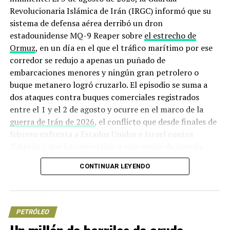
terreno minado: riesgo político alto, instituciones
Revolucionaria Islámica de Irán (IRGC) informó que su
débiles para acceder a un crudo que requiere inversiones
sistema de defensa aérea derribó un dron
costosas para ser rentable. Analistas consultados por
estadounidense MQ-9 Reaper sobre
el estrecho de
medios especializados advierten que, sin un nuevo
Ormuz
, en un día en el que el tráfico marítimo por ese
marco jurídico creíble y garantías para repatriar
corredor se redujo a apenas un puñado de
utilidades, cualquier plan de “retorno” masivo de capital
embarcaciones menores y ningún gran petrolero o
va a contar con largo horizonte de inversiones y cuenta
buque metanero logró cruzarlo. El episodio se suma a
con muchas posibilidades de quedar atorado en los
dos ataques contra buques comerciales registrados
trámites.
entre el 1 y el 2 de agosto y ocurre en el marco de la
guerra de Irán de 2026
, el conflicto que desde finales de
Wall Street, el “efecto Maduro” y
febrero enfrenta a Estados Unidos e Israel contra
Teherán y que ha convertido a este cuello de botella
la oferta del futuro
marítimo en uno de los puntos más peligrosos del
CONTINUAR LEYENDO
planeta.
La captura de Maduro: el futuro energético en disputa
también se lee en los movimientos de Wall Street. Por
Origen de la crisis: de los ataques
un lado, suben las acciones de petroleras y empresas de
contra el liderazgo iraní al bloqueo
PETRÓLEO
servicios que podrían recibir contratos si se reabre el
sector venezolano; por otro, muchos inversionistas