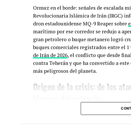
Ormuz en el borde: señales de escalada mil
Revolucionaria Islámica de Irán (IRGC) in
dron estadounidense MQ-9 Reaper sobre
e
marítimo por ese corredor se redujo a ap
gran petrolero o buque metanero logró cru
buques comerciales registrados entre el 1 
de Irán de 2026
, el conflicto que desde fin
contra Teherán y que ha convertido a este
más peligrosos del planeta.
Origen de la crisis: de los ata
bloqueo del estrecho
CONT
La actual fase de tensión arrancó el 28 de
israelíes lanzaron una ofensiva aérea c
Operación Epic Fury— contra instalaciones