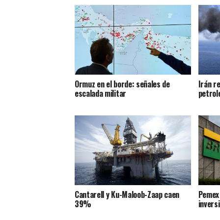
Ormuz en el borde: señales de
Irán re
escalada militar
petrol
Cantarell y Ku-Maloob-Zaap caen
Pemex 
39%
invers