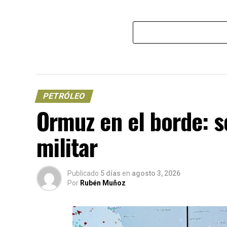
PETRÓLEO
Ormuz en el borde: s
militar
Publicado
5 días
en
agosto 3, 2026
Por
Rubén Muñoz