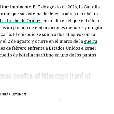
itar inminente. El 3 de agosto de 2026, la Guardia
formó que su sistema de defensa aérea derribó un
l estrecho de Ormuz
, en un día en el que el tráfico
enas un puñado de embarcaciones menores y ningún
zarlo. El episodio se suma a dos ataques contra
y el 2 de agosto y ocurre en el marco de la
guerra
ales de febrero enfrenta a Estados Unidos e Israel
 cuello de botella marítimo en uno de los puntos
ques contra el liderazgo iraní al
INUAR LEYENDO
 febrero de 2026, cuando fuerzas estadounidenses e
ombinada —bautizada por Washington como
 militares, nucleares y de mando en Irán. Esa