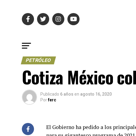
PETRÓLEO
Cotiza México co
Publicado
6 años
en
agosto 16, 2020
Por
ferc
El Gobierno ha pedido a los principal
para su gigantesco programa de 2021