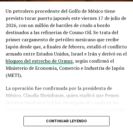
navegación por el estrecho. En un mensaje reciente
Un petrolero procedente del Golfo de México tiene
recogido en su sitio oficial, la administración
previsto tocar puerto japonés este viernes 17 de julio de
estadounidense
afirmó mantener un control naval total
2026, con un millón de barriles de crudo a bordo
sobre la zona
, mientras que el Departamento de Defensa
destinados a las refinerías de Cosmo Oil. Se trata del
detalló que
despliega escoltas militares para intentar
primer cargamento de petróleo mexicano que recibe
que embarcaciones comerciales puedan salir del Golfo
Japón desde que, a finales de febrero, estalló el conflicto
Pérsico
pese a las hostilidades.
armado entre Estados Unidos, Israel e Irán y derivó en el
bloqueo del estrecho de Ormuz
, según confirmó el
El derribo del dron y los ataques a
Ministerio de Economía, Comercio e Industria de Japón
buques que encendieron las alarmas
(METI).
La operación fue confirmada por la presidenta de
La secuencia de incidentes de los últimos días ilustra el
México, Claudia Sheinbaum, quien explicó que Pemex
deterioro acelerado de la situación. El 31 de julio, un
Internacional será la filial encargada de canalizar las
buque metanero cargado con gas natural licuado catarí
exportaciones hacia el país asiático durante un periodo
resultó impactado por un proyectil no identificado en
que, hasta ahora, no ha sido precisado por el gobierno
aguas cercanas a la entrada sur del estrecho, frente a las
CONTINUAR LEYENDO
mexicano.
costas de Omán, lo que le provocó daños severos en su
sala de máquinas y lo dejó a la deriva sin propulsión,