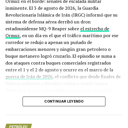
Ormuz en el borde: señales de escalada militar
plan oficial de reducir importaciones de combustibles. Si
inminente. El 3 de agosto de 2026, la Guardia
el calendario se recorre o los costos se disparan, el
Revolucionaria Islámica de Irán (IRGC) informó que su
golpe se sentirá en la caja de la empresa y en la
sistema de defensa aérea derribó un dron
disponibilidad de combustibles para el mercado interno.
estadounidense MQ-9 Reaper sobre
el estrecho de
Ormuz
, en un día en el que el tráfico marítimo por ese
Más allá del sexenio
corredor se redujo a apenas un puñado de
embarcaciones menores y ningún gran petrolero o
En los documentos de planeación, Trion y Zama figuran
buque metanero logró cruzarlo. El episodio se suma a
entre los 12 proyectos estratégicos para el periodo
dos ataques contra buques comerciales registrados
2025‑2030, con la meta de mantener la producción de
entre el 1 y el 2 de agosto y ocurre en el marco de la
petróleo y llevar el gas natural a alrededor de 4 mil 500
guerra de Irán de 2026
, el conflicto que desde finales de
millones de pies cúbicos diarios. Junto con Ixachi, Bakté
febrero enfrenta a Estados Unidos e Israel contra
y Burgos, buscan sostener la seguridad energética
Teherán y que ha convertido a este cuello de botella
mientras se modernizan refinerías y se discuten, todavía
marítimo en uno de los puntos más peligrosos del
sin mucha prisa, opciones de transición energética.
CONTINUAR LEYENDO
planeta.
Detrás de las cifras queda una pregunta incómoda: qué
Origen de la crisis: de los ataques
pasará con las finanzas públicas, el empleo y la política
energética si Trion y Zama no alcanzan los niveles
PETRÓLEO