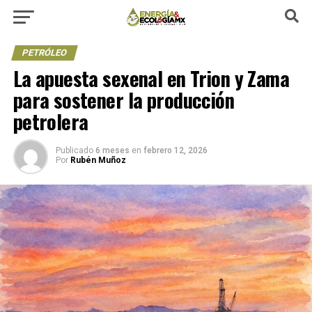
PETRÓLEO
La apuesta sexenal en Trion y Zama
para sostener la producción
petrolera
Publicado
6 meses
en
febrero 12, 2026
Por
Rubén Muñoz