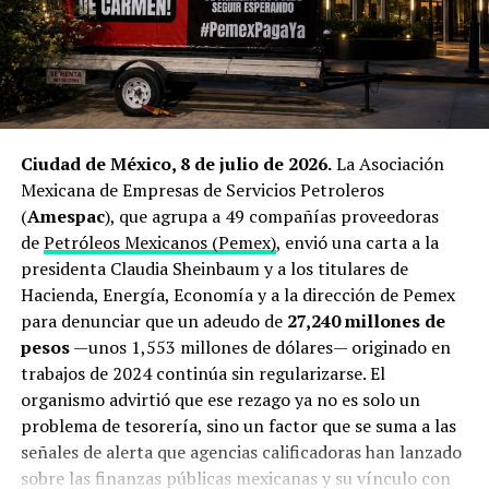
Qué está en juego: el peso
producción mexicana.
económico y energético del
El cierre de Ormuz dispara la
estrecho de Ormuz
búsqueda de proveedores
El estrecho de Ormuz mide apenas
34 kilómetros
en su
alternativos
Ciudad de México, 8 de julio de 2026.
La Asociación
punto más angosto y separa las costas de Irán y Omán
.
Mexicana de Empresas de Servicios Petroleros
Se trata del único acceso marítimo desde el Golfo
El origen de esta operación está directamente ligado a la
(
Amespac
), que agrupa a 49 compañías proveedoras
Pérsico hacia mar abierto y, en condiciones normales,
guerra que estalló a finales de febrero de 2026 entre
de
Petróleos Mexicanos (Pemex)
, envió una carta a la
por ahí transitaba cerca de una quinta parte del
Estados Unidos, Israel e Irán. El bloqueo del estrecho de
presidenta Claudia Sheinbaum y a los titulares de
petróleo transportado por vía marítima a escala global,
Ormuz —ruta por la que transita aproximadamente una
Hacienda, Energía, Economía y a la dirección de Pemex
además de un porcentaje significativo del gas natural
quinta parte de la demanda mundial de crudo— provocó
para denunciar que un adeudo de
27,240 millones de
licuado producido por Arabia Saudita, Emiratos Árabes
un repunte superior al 22% interanual en los precios del
pesos
—unos 1,553 millones de dólares— originado en
Unidos, Irak y Catar con destino principal a Asia, de
petróleo Brent
y encendió las alarmas en Tokio.
trabajos de 2024 continúa sin regularizarse. El
acuerdo con estimaciones de la
Administración de
organismo advirtió que ese rezago ya no es solo un
Información Energética de Estados Unidos
.
Antes del conflicto, Japón dependía de Medio Oriente
problema de tesorería, sino un factor que se suma a las
para cerca del 94% de sus importaciones petroleras, y
Desde finales de febrero, ese flujo se ha visto
señales de alerta que agencias calificadoras han lanzado
hasta un 70% de todo su suministro debía transitar
interrumpido de forma reiterada. Organismos de
sobre las finanzas públicas mexicanas y su vínculo con
obligatoriamente por Ormuz. La interrupción de ese