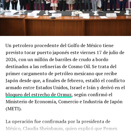
región, al tiempo que ordenó a la IRGC restringir el paso
de buques por Ormuz.
Desde entonces, la Casa Blanca ha sostenido en
repetidos comunicados que su objetivo es impedir que
Irán obtenga armas nucleares y garantizar la libre
navegación por el estrecho. En un mensaje reciente
Un petrolero procedente del Golfo de México tiene
recogido en su sitio oficial, la administración
previsto tocar puerto japonés este viernes 17 de julio de
estadounidense
afirmó mantener un control naval total
2026, con un millón de barriles de crudo a bordo
sobre la zona
, mientras que el Departamento de Defensa
destinados a las refinerías de Cosmo Oil. Se trata del
detalló que
despliega escoltas militares para intentar
primer cargamento de petróleo mexicano que recibe
que embarcaciones comerciales puedan salir del Golfo
Japón desde que, a finales de febrero, estalló el conflicto
Pérsico
pese a las hostilidades.
armado entre Estados Unidos, Israel e Irán y derivó en el
bloqueo del estrecho de Ormuz
, según confirmó el
El derribo del dron y los ataques a
Ministerio de Economía, Comercio e Industria de Japón
buques que encendieron las alarmas
(METI).
La operación fue confirmada por la presidenta de
La secuencia de incidentes de los últimos días ilustra el
México, Claudia Sheinbaum, quien explicó que Pemex
deterioro acelerado de la situación. El 31 de julio, un