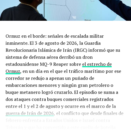
primer ministro británico viajó a Riad. Pero en vano: los
países del Golfo se resisten de momento a ceder ante las
demandas occidentales.
La alianza OPEP+, lejos de desestabilizarse ante el
Ormuz en el borde: señales de escalada militar
conflicto, parece más sólida que nunca. “Está allí para
inminente. El 3 de agosto de 2026, la Guardia
quedarse”, dijo el ministro de Energía de Emiratos
Revolucionaria Islámica de Irán (IRGC) informó que su
Árabes Unidos, Suhail al Mazruei, determinado a no dejar
sistema de defensa aérea derribó un dron
que “la política” diezme la organización.
estadounidense MQ-9 Reaper sobre
el estrecho de
Su homólogo saudita Abdulaziz bin Salmán aseguró que
Ormuz
, en un día en el que el tráfico marítimo por ese
si no existiera esta organización, “no podríamos tener
corredor se redujo a apenas un puñado de
estabilidad en el mercado de la energía” y “la volatilidad
embarcaciones menores y ningún gran petrolero o
de precios sería todavía peor”.
buque metanero logró cruzarlo. El episodio se suma a
dos ataques contra buques comerciales registrados
Según numerosos expertos, una intervención saudita en
entre el 1 y el 2 de agosto y ocurre en el marco de la
los mercados sería percibida como una traición por
guerra de Irán de 2026
, el conflicto que desde finales de
Rusia porque le impediría utilizar sus exportaciones de
febrero enfrenta a Estados Unidos e Israel contra
hidrocarburos para presionar a los países occidentales.
Teherán y que ha convertido a este cuello de botella