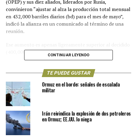
(OPEP) y sus diez aliados, liderados por Rusia,
convinieron “ajustar al alza la producción total mensual
en 432,000 barriles diarios (bd) para el mes de mayo”,
indicó la alianza en un comunicado al término de una
reunión.
Ese aumento es apenas ligeramente superior al decidido
(400,000 barriles diarios) en meses anteriores.
CONTINUAR LEYENDO
Pese a que los analistas esperaban este casi statu quo,
las expectativas eran enormes después de que el
TE PUEDE GUSTAR
petróleo alcanzara el 7 de marzo los récords históricos
Ormuz en el borde: señales de escalada
logrados en la crisis financiera de 2008, al superar los
militar
130 dólares el barril. Desde entonces, las cotizaciones
han bajado sensiblemente, aunque se mantienen altos.
Irán reivindica la explosión de dos petroleros
El último día de marzo, el Brent del Mar del Norte, el
en Ormuz; EE.UU. lo niega
petróleo de referencia en Europa, bajaba 5.08%, hasta
107,69 dólares el barril, mientras que