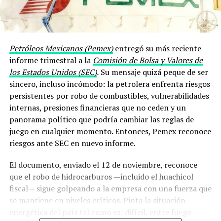
Petróleos Mexicanos (Pemex)
entregó su más reciente
informe trimestral a la
Comisión de Bolsa y Valores de
los Estados Unidos (SEC)
.
Su mensaje quizá peque de ser
sincero, incluso incómodo: la petrolera enfrenta riesgos
persistentes por robo de combustibles, vulnerabilidades
internas, presiones financieras que no ceden y un
panorama político que podría cambiar las reglas de
juego en cualquier momento. Entonces, Pemex reconoce
riesgos ante SEC en nuevo informe.
El documento, enviado el 12 de noviembre, reconoce
que el robo de hidrocarburos —incluido el huachicol
fiscal— sigue golpeando a la empresa con una fuerza que
se mantiene en niveles críticos. Pinta la situación
energética del país tal como es: difícil, entre fuego