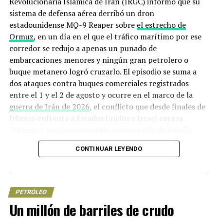
Revolucionaria Islámica de Irán (IRGC) informó que su
modificaciones al régimen cambiario. Aunque el
sistema de defensa aérea derribó un dron
Gobierno de México no impone actualmente
estadounidense MQ-9 Reaper sobre
el estrecho de
restricciones, la empresa recuerda que en el pasado sí
Ormuz
, en un día en el que el tráfico marítimo por ese
existieron controles y que cualquier regreso a ese
corredor se redujo a apenas un puñado de
esquema dificultaría el pago de deuda denominada en
embarcaciones menores y ningún gran petrolero o
moneda extranjera.
buque metanero logró cruzarlo. El episodio se suma a
dos ataques contra buques comerciales registrados
Presión financiera constante
entre el 1 y el 2 de agosto y ocurre en el marco de la
guerra de Irán de 2026
, el conflicto que desde finales de
La deuda sigue siendo la piedra más pesada en los
febrero enfrenta a Estados Unidos e Israel contra
hombros de Pemex. Con 100.3 mil millones de dólares al
Teherán y que ha convertido a este cuello de botella
cierre de septiembre de 2025, más líneas de crédito
marítimo en uno de los puntos más peligrosos del
abiertas y un calendario exigente de vencimientos, la
CONTINUAR LEYENDO
planeta.
empresa admite que su operación depende en gran
medida del financiamiento y del apoyo gubernamental.
Origen de la crisis: de los ataques
Describe un flujo operativo insuficiente para cubrir
contra el liderazgo iraní al bloqueo
PETRÓLEO
inversiones y gastos, lo que ha obligado a recurrir a
Un millón de barriles de crudo
del estrecho
financiamientos adicionales y medidas de eficiencia.