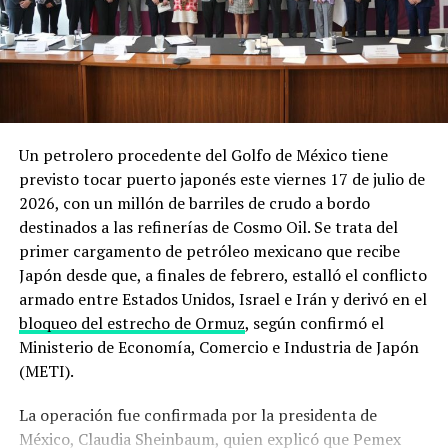
región, al tiempo que ordenó a la IRGC restringir el paso
de buques por Ormuz.
Desde entonces, la Casa Blanca ha sostenido en
repetidos comunicados que su objetivo es impedir que
Irán obtenga armas nucleares y garantizar la libre
navegación por el estrecho. En un mensaje reciente
Un petrolero procedente del Golfo de México tiene
recogido en su sitio oficial, la administración
previsto tocar puerto japonés este viernes 17 de julio de
estadounidense
afirmó mantener un control naval total
2026, con un millón de barriles de crudo a bordo
sobre la zona
, mientras que el Departamento de Defensa
destinados a las refinerías de Cosmo Oil. Se trata del
detalló que
despliega escoltas militares para intentar
primer cargamento de petróleo mexicano que recibe
que embarcaciones comerciales puedan salir del Golfo
Japón desde que, a finales de febrero, estalló el conflicto
Pérsico
pese a las hostilidades.
armado entre Estados Unidos, Israel e Irán y derivó en el
bloqueo del estrecho de Ormuz
, según confirmó el
El derribo del dron y los ataques a
Ministerio de Economía, Comercio e Industria de Japón
buques que encendieron las alarmas
(METI).
La operación fue confirmada por la presidenta de
La secuencia de incidentes de los últimos días ilustra el
México, Claudia Sheinbaum, quien explicó que Pemex
deterioro acelerado de la situación. El 31 de julio, un