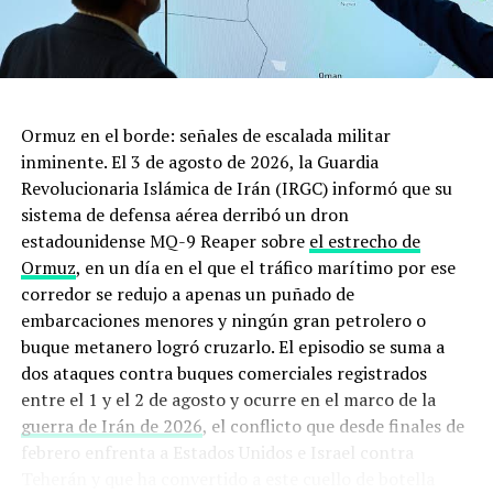
al tiempo que recortan servicios de empresas como
Halliburton, que proveen tecnología y equipo para esta
actividad.
La empresa con base en Houston, Texas indico: “Nuestra
Ormuz en el borde: señales de escalada militar
industria hace frente al doble impacto de una baja
inminente. El 3 de agosto de 2026, la Guardia
masiva de la demanda de petróleo a nivel mundial y una
Revolucionaria Islámica de Irán (IRGC) informó que su
sobreoferta”, afirmó el presidente de la empresa, Jeff
sistema de defensa aérea derribó un dron
Miller. “Esperamos que la actividad baje mucho en el
estadounidense MQ-9 Reaper sobre
el estrecho de
segundo trimestre y que permanezca débil el resto del
Ormuz
, en un día en el que el tráfico marítimo por ese
año”, expresó en un comunicado.
corredor se redujo a apenas un puñado de
embarcaciones menores y ningún gran petrolero o
“A nivel internacional, la evolución de la actividad no
buque metanero logró cruzarlo. El episodio se suma a
será uniforme en todos los mercados”, añadió.
dos ataques contra buques comerciales registrados
entre el 1 y el 2 de agosto y ocurre en el marco de la
guerra de Irán de 2026
, el conflicto que desde finales de
febrero enfrenta a Estados Unidos e Israel contra
Teherán y que ha convertido a este cuello de botella