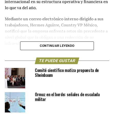
internacional en su estructura operativa y financiera en
lo que va del año.
Mediante un correo electrónico interno dirigido a sus
trabajadores, Hermes Aguirre, Country VP México,
notificó que la empresa enfrenta retos sin precedente a
nivel global que la obligan a una reducción de su
infraestructura.
CONTINUAR LEYENDO
Tanto el Covid-19 como una caída mundial en el precio
del crudo, afectaron las operaciones de nuestros
TE PUEDE GUSTAR
clientes en el país, agrega el ejecutivo en el documento.
Comité científico matiza propuesta de
Sheinbaum
Ormuz en el borde: señales de escalada
militar