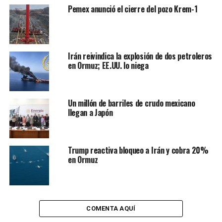
Pemex anunció el cierre del pozo Krem-1
Irán reivindica la explosión de dos petroleros
Por años, Pemex ha sido uno de los principales clientes
en Ormuz; EE.UU. lo niega
de Halliburton.
Para mantenernos competitivos, explica, debemos
Un millón de barriles de crudo mexicano
tomar decisiones sumamente complejas y difíciles. “Es
llegan a Japón
así que para ajustar nuestra infraestructura a la nueva
realidad del entorno económico global…una de las
acciones que hemos decidido implementar de manera
Trump reactiva bloqueo a Irán y cobra 20%
inmediata, es el cierre definitivo de las oficinas en la
en Ormuz
Ciudad de México, en Villahermosa (edificio La Choca) y
Base Paraíso, Tabasco”.
El cierre de llevará a cabo en los meses de mayo y junio
COMENTA AQUÍ
de manera que consolidará a sus empleados en las