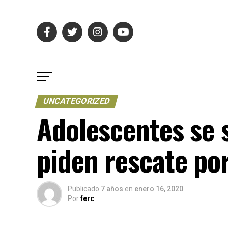
UNCATEGORIZED
Adolescentes se 
piden rescate por
Publicado
7 años
en
enero 16, 2020
Por
ferc