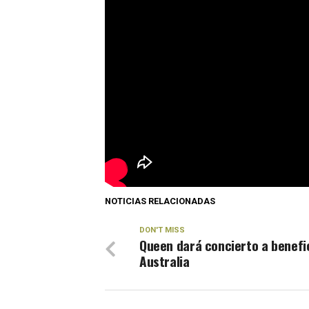
Con dificultad, por el peso de la mas
que su cómplice, una mujer, vigilaba, 
de investigación CI FCH/CUH-7/ UI-1 
Los videos revelan que los hechos ocur
percató media hora después. Fue cua
de este perro conocido por la comuni
(Con información de Excélsior)
NOTICIAS RELACIONADAS
DON'T MISS
Queen dará concierto a benefi
Australia