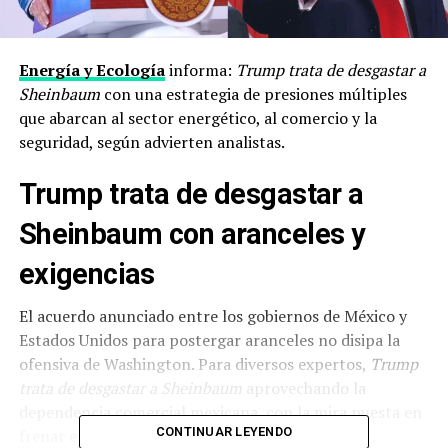
Energía y Ecología
informa:
Trump trata de desgastar a
Sheinbaum
con una estrategia de presiones múltiples
que abarcan al sector energético, al comercio y la
seguridad, según advierten analistas.
Trump trata de desgastar a
Sheinbaum con aranceles y
exigencias
El acuerdo anunciado entre los gobiernos de México y
Estados Unidos para postergar aranceles no disipa la
ofensiva de Washington. Para diversos expertos,
Trump
trata de desgastar a Sheinbaum
aprovechando la
dependencia comercial mexicana, con la mira puesta en
CONTINUAR LEYENDO
frenar el avance de la Cuarta Transformación.