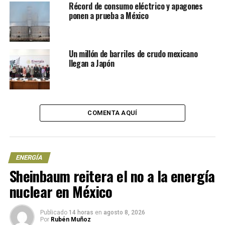
México”, afirma.
Récord de consumo eléctrico y apagones
ponen a prueba a México
De hecho, el mismo día del anuncio del acuerdo
comercial, Estados Unidos publicó condiciones
específicas: permitir la entrada de medicamentos
Un millón de barriles de crudo mexicano
estadounidenses, eliminar restricciones al maíz
llegan a Japón
transgénico y revertir la prohibición progresiva del
glifosato.
Estas demandas, según Pablo Moctezuma Barragán,
COMENTA AQUÍ
representan un intento de intervención económica
disfrazada de cooperación. En sus palabras, “es evidente
que Estados Unidos no está a gusto con México”. Su
crítica al discurso sobre el narcotráfico es clara: “no
ENERGÍA
tiene fundamentos, es una coartada para debilitar
Sheinbaum reitera el no a la energía
políticamente a la 4T”.
nuclear en México
Seguridad, migración y
Publicado
14 horas
en
agosto 8, 2026
Por
Rubén Muñoz