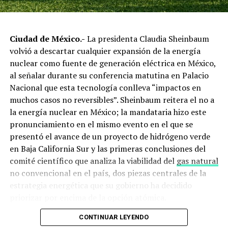
puerta a enclaves de control estratégico disfrazados de
cooperación.
Ciudad de México.-
La presidenta Claudia Sheinbaum
Nuestro modelo energético en
volvió a descartar cualquier expansión de la energía
nuclear como fuente de generación eléctrica en México,
la mira de Washington
al señalar durante su conferencia matutina en Palacio
Nacional que esta tecnología conlleva “impactos en
Entre las exigencias más delicadas está la apertura del
muchos casos no reversibles”. Sheinbaum reitera el no a
sector energético mexicano, actualmente protegido por
la energía nuclear en México; la mandataria hizo este
la Constitución. Para el politólogo Moctezuma
pronunciamiento en el mismo evento en el que se
Barragán, esto es un ataque directo a la soberanía
presentó el avance de un proyecto de hidrógeno verde
nacional. “
Quieren desmantelar Pemex y la CFE
para que
en Baja California Sur y las primeras conclusiones del
las corporaciones energéticas estadounidenses
comité científico que analiza la viabilidad del
gas natural
controlen nuestros recursos”, asegura.
no convencional en el país, dos piezas centrales de la
Estas presiones forman parte de un proyecto mayor que
estrategia energética que su gobierno ha decidido
busca convertir a México en plataforma logística para
priorizar por encima de la opción atómica.
los conflictos geopolíticos de Estados Unidos,
en
CONTINUAR LEYENDO
Con esta declaración, Sheinbaum confirmó una postura
especial frente a China y Rusia
. Por ello, expertos