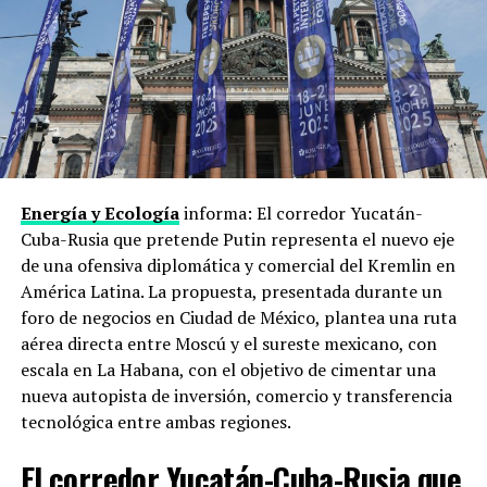
para su industria de defensa y tecnología.
Tecnología e inteligencia artificial
Xi Jinping rechaza
los controles estadounidenses sobre
semiconductores y equipos avanzados
. Trump los
defiende como línea de seguridad nacional. En el medio,
los dos países intentan acordar algún marco para el uso
de inteligencia artificial en ámbitos militares y de
Energía y Ecología
informa: El corredor Yucatán-
ciberseguridad, antes de que esa carrera se salga de
Cuba-Rusia que pretende Putin representa el nuevo eje
control sin reglas ni frenos.
de una ofensiva diplomática y comercial del Kremlin en
América Latina. La propuesta, presentada durante un
Taiwán e Irán
foro de negocios en Ciudad de México, plantea una ruta
aérea directa entre Moscú y el sureste mexicano, con
Dos puntos donde ceder duele. China exige que Estados
escala en La Habana, con el objetivo de cimentar una
Unidos recorte su apoyo político y militar a la
Isla de
nueva autopista de inversión, comercio y transferencia
Taiwán
, que Pekín considera parte de su territorio.
tecnológica entre ambas regiones.
Washington usa ese apoyo como palanca. En paralelo,
Trump busca que China no compense las sanciones
El corredor Yucatán-Cuba-Rusia que