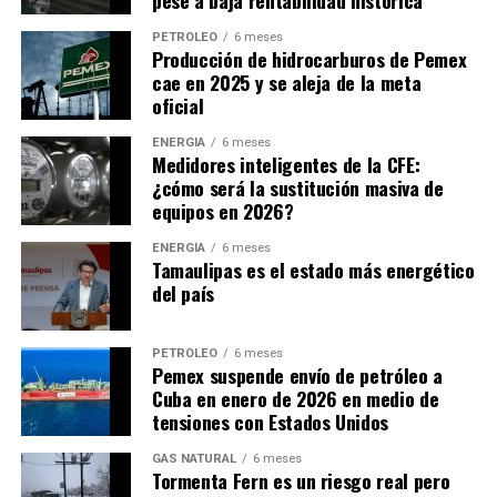
pese a baja rentabilidad histórica
administración para el aprovechamiento sustentable del
un pilar de esta nueva fase: comercial, energética y
litio en territorio nacional; mediante la elaboración de
diplomática.
PETRÓLEO
6 meses
Producción de hidrocarburos de Pemex
los programas y estrategias de mediano y largo plazo,
cae en 2025 y se aleja de la meta
promoviendo el aprovechamiento sustentable, así como
Con información de
Revista Guinda
:
oficial
generando la investigación y desarrollo en materias
como la exploración, extracción, producción,
ENERGÍA
6 meses
Medidores inteligentes de la CFE:
transformación y distribución del litio en el país.
¿cómo será la sustitución masiva de
equipos en 2026?
Dentro del rubro denominado ‘entidades apoyadas en
materia energética’, también se encuentra el Instituto
ENERGÍA
6 meses
Nacional de Electricidad y Energías Limpias y el
Tamaulipas es el estado más energético
del país
Instituto Nacional de Investigaciones Nucleares,
quienes recibirán 32 y 63 veces más recursos que
LitioMx, respectivamente.
PETRÓLEO
6 meses
Pemex suspende envío de petróleo a
Apenas el 10 de marzo de 2023, LitioMx presentó un
Cuba en enero de 2026 en medio de
tensiones con Estados Unidos
estatuto orgánico de la empresa, que tiene por objeto
establecer las bases conforme a las cuales se regirá la
GAS NATURAL
6 meses
organización, jerarquía, funcionamiento y atribuciones
Tormenta Fern es un riesgo real pero