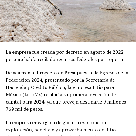
El resto del mundo a la expectativa
foro bilateral en México, que reunió a más de 300
Europa observa sin voto. América Latina, que exporta
asistentes rusos y expertos nacionales.
materias primas a China y depende de la arquitectura de
seguridad estadounidense, carga con la incertidumbre
Una apuesta energética: del
de ambos lados. Cada punto que no se resuelva en Pekín
petróleo al uranio
esta semana reaparecerá en otra capital, con otro
precio.
La empresa fue creada por decreto en agosto de 2022,
Durante el Foro de San Petersburgo en junio, Rusia dejó
pero no había recibido recursos federales para operar
Mantente actualizado con las noticias más relevantes
claro que su interés va más allá del turismo o el
con
Energía y Ecología
.
comercio tradicional. En conversaciones con
De acuerdo al Proyecto de Presupuesto de Egresos de la
autoridades mexicanas,
ofrecieron cooperación
Federación 2024, presentado por la Secretaría de
estratégica en sectores clave como gas, petróleo,
Hacienda y Crédito Público, la empresa Litio para
energías renovables y
energía nuclear
.
México (LitioMx) recibiría su primera inyección de
capital para 2024, ya que prevéjn destinarle 9 millones
En este rubro, destaca una propuesta concreta: el
769 mil de pesos.
suministro de uranio a la planta nuclear de Laguna
Verde y la implementación de tecnología rusa de
La empresa encargada de guiar la exploración,
reactores modulares pequeños
, ideales para regiones
explotación, beneficio y aprovechamiento del litio
sin acceso a redes convencionales. Además,
la Embajada