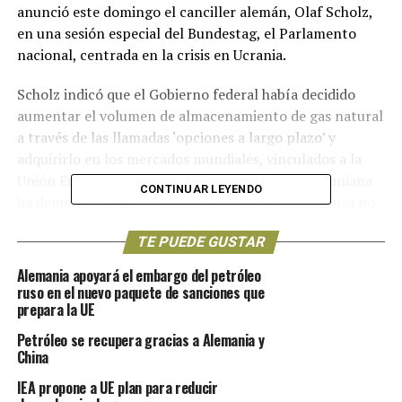
anunció este domingo el canciller alemán, Olaf Scholz,
en una sesión especial del Bundestag, el Parlamento
nacional, centrada en la crisis en Ucrania.
Scholz indicó que el Gobierno federal había decidido
aumentar el volumen de almacenamiento de gas natural
a través de las llamadas ‘opciones a largo plazo’ y
adquirirlo en los mercados mundiales, vinculados a la
Unión Europea. Agregó, además, que la crisis ucraniana
CONTINUAR LEYENDO
ha demostrado que la política energética es decisiva no
solo para la economía y el medio ambiente de Alemania,
TE PUEDE GUSTAR
sino también para su seguridad.
Alemania apoyará el embargo del petróleo
“Cambiaremos de rumbo para superar nuestra
ruso en el nuevo paquete de sanciones que
dependencia de las importaciones de proveedores de
prepara la UE
energía individuales”
, enfatizó el canciller,
Petróleo se recupera gracias a Alemania y
refiriéndose a Rusia.
“Cuanto más rápido avance la
China
expansión de las energías renovables en Alemania,
IEA propone a UE plan para reducir
mejor
“, reiteró.