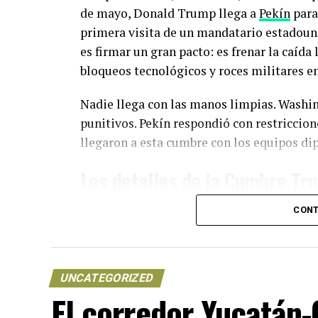
de mayo, Donald Trump llega a
Pekín
para
primera visita de un mandatario estadouni
es firmar un gran pacto: es frenar la caída
bloqueos tecnológicos y roces militares en
Nadie llega con las manos limpias. Washi
punitivos. Pekín respondió con restriccio
llegaron a esta cumbre con los equipos dip
Los detalles de la Cumbre Tru
Aranceles y comercio
CONT
El primer bloque que se discute es el come
la revisión de la tregua acordada en otoño
UNCATEGORIZED
Unidos quiere compras agrícolas e industr
El corredor Yucatán
tierras raras, que Pekín controla y Washin