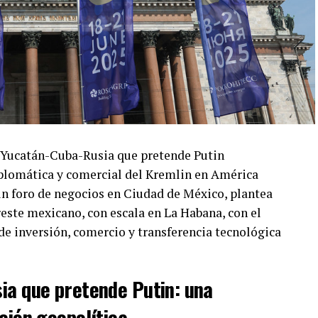
más probable: reapertura de canales de
 de seguridad, con algún anuncio menor en
más optimista: compromisos en inteligencia
a no escalar en Taiwán. Lo más oscuro: Trump llega
ultado son nuevas sanciones financieras contra
alga más que el texto del comunicado final.
 Yucatán-Cuba-Rusia que pretende Putin
iplomática y comercial del Kremlin en América
un foro de negocios en Ciudad de México, plantea
que exporta materias primas a China y depende de
reste mexicano, con escala en La Habana, con el
se, carga con la incertidumbre de ambos lados.
de inversión, comercio y transferencia tecnológica
ta semana reaparecerá en otra capital, con otro
ia que pretende Putin: una
s relevantes con
Energía y Ecología
.
ción geopolítica