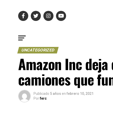
UNCATEGORIZED
Amazon Inc deja 
camiones que fun
Publicado
5 años
en
febrero 10, 2021
Por
ferc