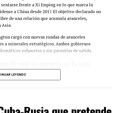
 sentarse frente a Xi Jinping en lo que marca la
dense a China desde 2017. El objetivo declarado no
 libre de una relación que acumula aranceles,
 Asia.
ngton cargó con nuevas rondas de aranceles
nes a minerales estratégicos. Ambos gobiernos
lomáticos exhaustos y sin garantías de salida.
mp-Xi: qué se negocia en la sala
INUAR LEYENDO
rcial. Sobre la mesa están los aranceles mutuos y
 pasado. China busca alivios concretos; Estados
iales a cambio. También entran los minerales de
-Cuba-Rusia que pretende
gton necesita para su industria de defensa y