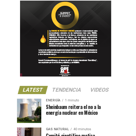
LATEST
TENDENCIA
VIDEOS
ENERGÍA
1 minuto
Sheinbaum reitera el no a la
energía nuclear en México
GAS NATURAL
40 minutos
Comité científico matiza