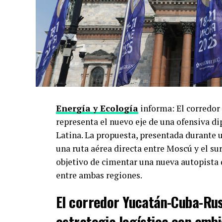
Los analistas manejan tres escenarios. Lo 
comunicación entre equipos económicos y
aranceles o controles de exportación. El 
artificial militar y un entendimiento par
con tono maximalista, Xi no cede, y el res
empresas chinas ligadas a Irán.
Ninguno de los tres descarta que la foto v
Energía y Ecología
informa: El corredor
El resto del mundo a la expectativa
representa el nuevo eje de una ofensiva d
Latina. La propuesta, presentada durante 
Europa observa sin voto. América Latina, 
una ruta aérea directa entre Moscú y el su
la arquitectura de seguridad estadouniden
objetivo de cimentar una nueva autopista 
Cada punto que no se resuelva en Pekín es
entre ambas regiones.
precio.
El corredor Yucatán-Cuba-Rus
Mantente actualizado con las noticias má
estrategia logística con ambi