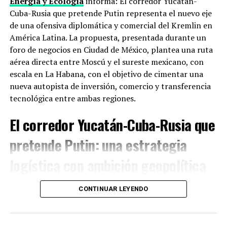
Energía y Ecología
informa: El corredor Yucatán-
ciberseguridad, antes de que esa carrera se salga de
Cuba-Rusia que pretende Putin representa el nuevo eje
control sin reglas ni frenos.
de una ofensiva diplomática y comercial del Kremlin en
América Latina. La propuesta, presentada durante un
Taiwán e Irán
foro de negocios en Ciudad de México, plantea una ruta
aérea directa entre Moscú y el sureste mexicano, con
Dos puntos donde ceder duele. China exige que Estados
escala en La Habana, con el objetivo de cimentar una
Unidos recorte su apoyo político y militar a la
Isla de
nueva autopista de inversión, comercio y transferencia
Taiwán
, que Pekín considera parte de su territorio.
tecnológica entre ambas regiones.
Washington usa ese apoyo como palanca. En paralelo,
Trump busca que China no compense las sanciones
El corredor Yucatán-Cuba-Rusia que
contra
Irán ni le provea cobertura financiera
, algo que
pretende Putin: una estrategia
Pekín no quiere conceder sin obtener algo a cambio.
logística con ambición geopolítica
Lo que puede salir (o no) de dos días de
reuniones
En un momento en que Estados Unidos intensifica su
CONTINUAR LEYENDO
proteccionismo, Rusia busca ampliar su presencia en el
Los analistas manejan tres escenarios. Lo más probable:
hemisferio occidental. Según Aleksey Valkov, director
reapertura de canales de comunicación entre equipos
del
Foro Económico Internacional de San Petersburgo
,
económicos y de seguridad, con algún anuncio menor en