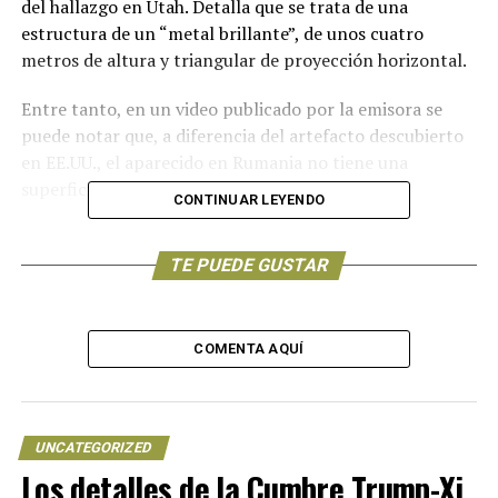
del hallazgo en Utah. Detalla que se trata de una
estructura de un “metal brillante”, de unos cuatro
metros de altura y triangular de proyección horizontal.
Entre tanto, en un video publicado por la emisora se
puede notar que, a diferencia del artefacto descubierto
en EE.UU., el aparecido en Rumania no tiene una
superficie lisa, sino está cubierto con un patrón.
CONTINUAR LEYENDO
Por el momento, no se sabe quién instaló el
monumento. No obstante, las autoridades ya han
TE PUEDE GUSTAR
empezado la búsqueda, argumentando que el creador
del monolito habría violado la propiedad privada.
COMENTA AQUÍ
“Comenzamos las comprobaciones […]. Es una
construcción en una propiedad privada, pero aún no
sabemos quién es el propietario”, informó la jefa de la
Dirección de Cultura y Patrimonio de la región de
UNCATEGORIZED
Neamt, Rocsana Josanu, citada por el diario Adevarul.
Los detalles de la Cumbre Trump-Xi