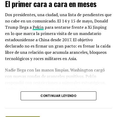
noche del viernes 27 de noviembre.
El primer cara a cara en meses
Con información de Actualidad RT
Dos presidentes, una ciudad, una lista de pendientes que
no cabe en un comunicado. El 14 y 15 de mayo, Donald
NOTICIAS RELACIONADAS
Trump llega a
Pekín
para sentarse frente a Xi Jinping
en lo que marca la primera visita de un mandatario
UP NEXT
Mujer indígena maya gana el ‘Premio Nobel’ del medio
estadounidense a China desde 2017. El objetivo
ambiente
declarado no es firmar un gran pacto: es frenar la caída
libre de una relación que acumula aranceles, bloqueos
DON'T MISS
El segundo año más cálido desde 1880
tecnológicos y roces militares en Asia.
Nadie llega con las manos limpias. Washington cargó
con nuevas rondas de aranceles punitivos. Pekín
respondió con restricciones a minerales estratégicos.
Ambos gobiernos llegaron a esta cumbre con los
equipos diplomáticos exhaustos y sin garantías de
CONTINUAR LEYENDO
salida.
Los detalles de la Cumbre Trump-Xi: