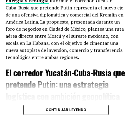
Energía y Ecología
informa: El corredor Yucatán-
ciberseguridad, antes de que esa carrera se salga de
Cuba-Rusia que pretende Putin representa el nuevo eje
control sin reglas ni frenos.
de una ofensiva diplomática y comercial del Kremlin en
América Latina. La propuesta, presentada durante un
Taiwán e Irán
foro de negocios en Ciudad de México, plantea una ruta
aérea directa entre Moscú y el sureste mexicano, con
Dos puntos donde ceder duele. China exige que Estados
escala en La Habana, con el objetivo de cimentar una
Unidos recorte su apoyo político y militar a la
Isla de
nueva autopista de inversión, comercio y transferencia
Taiwán
, que Pekín considera parte de su territorio.
tecnológica entre ambas regiones.
Washington usa ese apoyo como palanca. En paralelo,
Trump busca que China no compense las sanciones
El corredor Yucatán-Cuba-Rusia que
contra
Irán ni le provea cobertura financiera
, algo que
pretende Putin: una estrategia
Pekín no quiere conceder sin obtener algo a cambio.
logística con ambición geopolítica
Lo que puede salir (o no) de dos días de
reuniones
En un momento en que Estados Unidos intensifica su
CONTINUAR LEYENDO
proteccionismo, Rusia busca ampliar su presencia en el
Los analistas manejan tres escenarios. Lo más probable:
hemisferio occidental. Según Aleksey Valkov, director
reapertura de canales de comunicación entre equipos
del
Foro Económico Internacional de San Petersburgo
,
económicos y de seguridad, con algún anuncio menor en