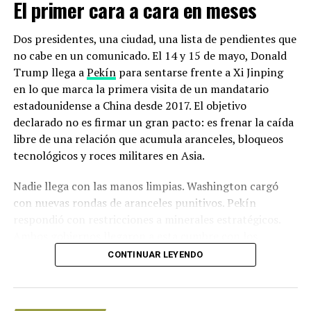
El primer cara a cara en meses
sus vidas.
Dos presidentes, una ciudad, una lista de pendientes que
no cabe en un comunicado. El 14 y 15 de mayo, Donald
Trump llega a
Pekín
para sentarse frente a Xi Jinping
en lo que marca la primera visita de un mandatario
estadounidense a China desde 2017. El objetivo
declarado no es firmar un gran pacto: es frenar la caída
libre de una relación que acumula aranceles, bloqueos
tecnológicos y roces militares en Asia.
Nadie llega con las manos limpias. Washington cargó
con nuevas rondas de aranceles punitivos. Pekín
Monos gibones
respondió con restricciones a minerales estratégicos.
Ambos gobiernos llegaron a esta cumbre con los
Aproximadamente el 25% de las especies de primates
equipos diplomáticos exhaustos y sin garantías de
son monógamas. De ese porcentaje, los gibones se
CONTINUAR LEYENDO
salida.
destacan. Los mismos suelen vivir en pareja en lo alto de
las copas de los árboles, macho y hembra son del mismo
Los detalles de la Cumbre Trump-Xi:
tamaño y en general, suelen compartir la mayoría de las