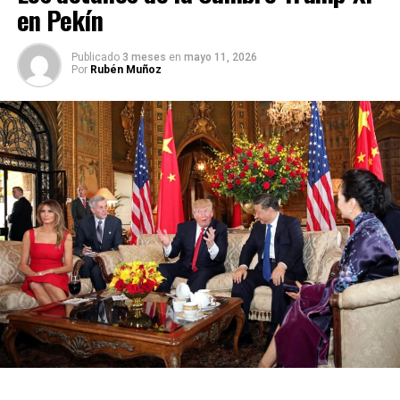
en Pekín
Publicado
3 meses
en
mayo 11, 2026
Por
Rubén Muñoz
En el estudio se calculó que en promedio hay 17,5
mamíferos, 20,7 aves y 129,5 reptiles por hectárea (una
hectárea son 100 m2 x 100 m2: aproximadamente la
medida del largo de una cancha de fútbol).
El profesor después multiplicó esos números de
animales por la cantidad de tierra destruida por los
incendios.
Sin embargo la cifra que presenta el experto sólo
incluye a especies en Nueva Gales del Sur, y los incendios