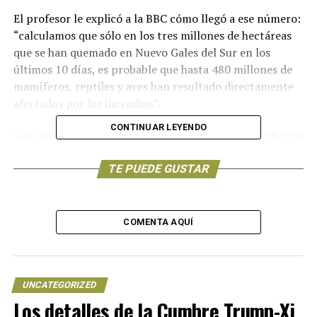
El profesor le explicó a la BBC cómo llegó a ese número:
“calculamos que sólo en los tres millones de hectáreas
que se han quemado en Nuevo Gales del Sur en los
últimos 10 días, es probable que hasta 480 millones de
mamíferos, reptiles y aves han resultado directamente
afectados por los incendios”.
CONTINUAR LEYENDO
Tal como dice el experto, la cifra de animales se refiere a
los que están directamente afectados, no
necesariamente muertos.
TE PUEDE GUSTAR
Y el cálculo se basa en un informe que publicó en 2007
para el Fondo Mundial de la Naturaleza (WWF) sobre el
COMENTA AQUÍ
impacto de la eliminación de la vegetación y
deforestación en la vida silvestre del estado australiano
de Nueva Gales del Sur.
UNCATEGORIZED
Los detalles de la Cumbre Trump-Xi