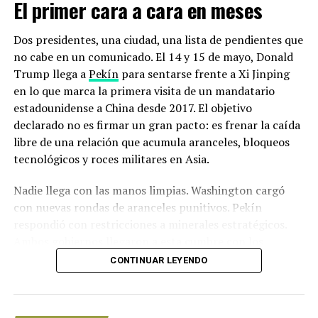
El primer cara a cara en meses
ya se han extendido a otros estados, como Victoria, de
manera que es probable que muchos más animales estén
Dos presidentes, una ciudad, una lista de pendientes que
afectados por los incendios.
no cabe en un comunicado. El 14 y 15 de mayo, Donald
Trump llega a
Pekín
para sentarse frente a Xi Jinping
“Ciertamente los animales de mayor tamaño como los
en lo que marca la primera visita de un mandatario
canguros o emus, y muchas aves por supuesto, tienen
estadounidense a China desde 2017. El objetivo
capacidad de alejarse del fuego cuando éste se acerca”,
declarado no es firmar un gran pacto: es frenar la caída
le dijo el profesor Dickman a la BBC.
libre de una relación que acumula aranceles, bloqueos
“Creo que son las especies menos móviles y las más
tecnológicos y roces militares en Asia.
pequeñas que dependen del propio bosque las que
Nadie llega con las manos limpias. Washington cargó
realmente están en la línea del fuego y las que resultan
con nuevas rondas de aranceles punitivos. Pekín
directamente afectadas”, agrega.
respondió con restricciones a minerales estratégicos.
Ambos gobiernos llegaron a esta cumbre con los
equipos diplomáticos exhaustos y sin garantías de
CONTINUAR LEYENDO
salida.
Los detalles de la Cumbre Trump-Xi: