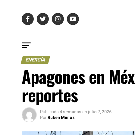
ENERGÍA
Apagones en Méxi
reportes
Publicado
4 semanas
en
julio 7, 2026
Por
Rubén Muñoz