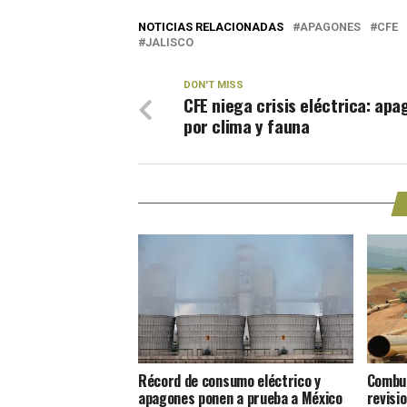
NOTICIAS RELACIONADAS
APAGONES
CFE
JALISCO
DON'T MISS
CFE niega crisis eléctrica: ap
por clima y fauna
Récord de consumo eléctrico y
Combus
apagones ponen a prueba a México
revisi