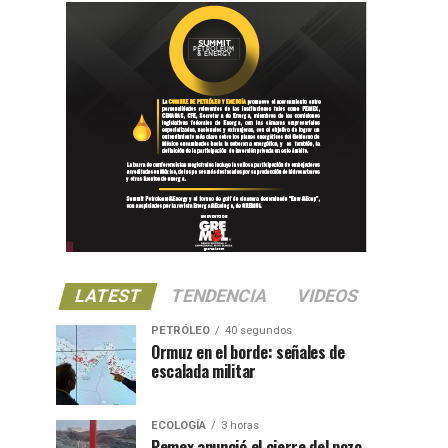
LATEST
TENDENCIA
VIDEOS
PETRÓLEO
40 segundos
Ormuz en el borde: señales de
escalada militar
ECOLOGÍA
3 horas
Pemex anunció el cierre del pozo