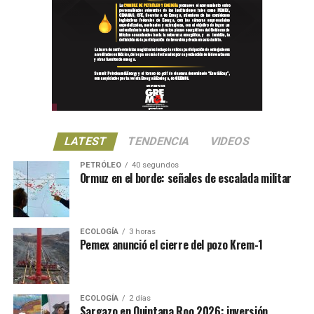
LATEST
TENDENCIA
VIDEOS
PETRÓLEO
40 segundos
Ormuz en el borde: señales de escalada militar
ECOLOGÍA
3 horas
Pemex anunció el cierre del pozo Krem-1
ECOLOGÍA
2 días
Sargazo en Quintana Roo 2026: inversión