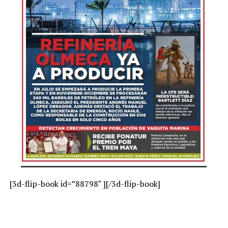
[3d-flip-book id=”88798″ ][/3d-flip-book]