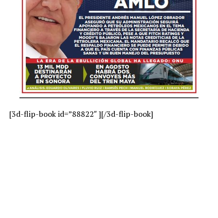
NOTICIAS RELACIONADAS
UP NEXT
Denuncia la Amexgas: ‘Guerra’ en mercado de gas LP
DON'T MISS
Respaldo a Pemex y CFE: No se dará “ni un paso atrás”:
AMLO
[3d-flip-book id=”88822″ ][/3d-flip-book]