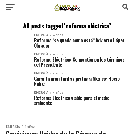
All posts tagged "reforma eléctrica"
ENERGÍA
4 años
Reforma “se queda como está“ Advierte López
Obrador
ENERGÍA
4 años
Reforma Eléctrica: Se mantienen los términos
del Presidente
ENERGÍA
4 años
Garantizarán tarifas justas a México: Rocío
Nahle
ENERGÍA
4 años
Reforma Eléctrica viable para el medio
ambiente
ENERGÍA
4 años
Comisiones Unidas de la Cámara de