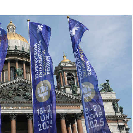
 de seguridad nacional. En el medio, los dos países
e inteligencia artificial en ámbitos militares y de
 salga de control sin reglas ni frenos.
 que Estados Unidos recorte su apoyo político y
nsidera parte de su territorio. Washington usa ese
usca que China no compense las sanciones contra
o que Pekín no quiere conceder sin obtener algo a
 de reuniones
más probable: reapertura de canales de
 de seguridad, con algún anuncio menor en
más optimista: compromisos en inteligencia
a no escalar en Taiwán. Lo más oscuro: Trump llega