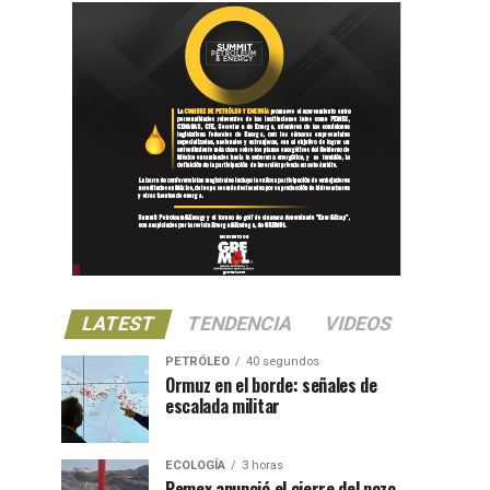
LATEST
TENDENCIA
VIDEOS
PETRÓLEO
40 segundos
Ormuz en el borde: señales de
escalada militar
ECOLOGÍA
3 horas
Pemex anunció el cierre del pozo