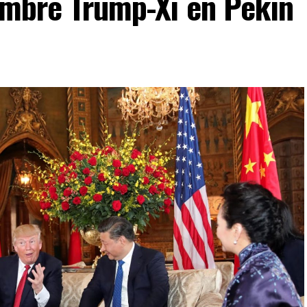
umbre Trump-Xi en Pekín