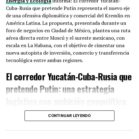
Energía y Ecología
informa: El corredor Yucatán-
ciberseguridad, antes de que esa carrera se salga de
Cuba-Rusia que pretende Putin representa el nuevo eje
control sin reglas ni frenos.
de una ofensiva diplomática y comercial del Kremlin en
América Latina. La propuesta, presentada durante un
Taiwán e Irán
foro de negocios en Ciudad de México, plantea una ruta
aérea directa entre Moscú y el sureste mexicano, con
Dos puntos donde ceder duele. China exige que Estados
escala en La Habana, con el objetivo de cimentar una
Unidos recorte su apoyo político y militar a la
Isla de
nueva autopista de inversión, comercio y transferencia
Taiwán
, que Pekín considera parte de su territorio.
tecnológica entre ambas regiones.
Washington usa ese apoyo como palanca. En paralelo,
Trump busca que China no compense las sanciones
El corredor Yucatán-Cuba-Rusia que
contra
Irán ni le provea cobertura financiera
, algo que
pretende Putin: una estrategia
Pekín no quiere conceder sin obtener algo a cambio.
logística con ambición geopolítica
Lo que puede salir (o no) de dos días de
reuniones
En un momento en que Estados Unidos intensifica su
CONTINUAR LEYENDO
proteccionismo, Rusia busca ampliar su presencia en el
Los analistas manejan tres escenarios. Lo más probable:
hemisferio occidental. Según Aleksey Valkov, director
reapertura de canales de comunicación entre equipos
del
Foro Económico Internacional de San Petersburgo
,
económicos y de seguridad, con algún anuncio menor en