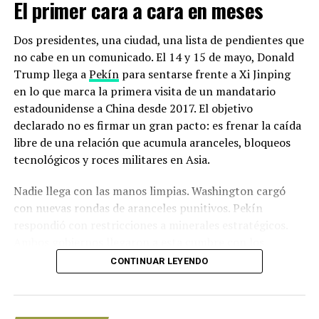
El primer cara a cara en meses
El presidente Iván Duque aseguró durante la Cumbre de
Ambición Climática, realizada en Santiago de Chile el
Dos presidentes, una ciudad, una lista de pendientes que
pasado mes de diciembre, que, “Colombia se ha trazado
no cabe en un comunicado. El 14 y 15 de mayo, Donald
una meta, y es que de cara al año 2030 reduzcamos las
Trump llega a
Pekín
para sentarse frente a Xi Jinping
emisiones de gases efecto invernadero en un 51% con
en lo que marca la primera visita de un mandatario
respecto al año de referencia que es el 2010”.
estadounidense a China desde 2017. El objetivo
declarado no es firmar un gran pacto: es frenar la caída
Además se refirió al objetivo de sembrar 180 millones de
libre de una relación que acumula aranceles, bloqueos
árboles, la importancia de crear conciencia ciudadana y
tecnológicos y roces militares en Asia.
avanzar en el Pacto de Leticia y en la protección de los
páramos.
Nadie llega con las manos limpias. Washington cargó
con nuevas rondas de aranceles punitivos. Pekín
Según el mandatario colombiano, “Colombia traza una
respondió con restricciones a minerales estratégicos.
hoja de ruta y quiere llegar a la COP26 a mostrarle al
Ambos gobiernos llegaron a esta cumbre con los
mundo que, a pesar de representar el 0,4% de las
equipos diplomáticos exhaustos y sin garantías de
CONTINUAR LEYENDO
emisiones de gases efecto invernadero, un compromiso
salida.
de reducción del 51% muestra que queremos
trascender”.
Los detalles de la Cumbre Trump-Xi: